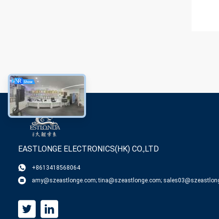
EASTLONGE ELECTRONICS(HK) CO.,LTD
+8613418568064
amy@szeastlonge.com; tina@szeastlonge.com; sales03@szeastlon