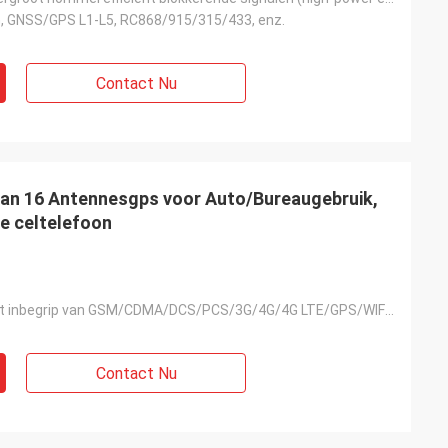
G, GNSS/GPS L1-L5, RC868/915/315/433, enz.
Contact Nu
van 16 Antennesgps voor Auto/Bureaugebruik,
e celtelefoon
16 banden met inbegrip van GSM/CDMA/DCS/PCS/3G/4G/4G LTE/GPS/WIFI/VHF/UHF/Lojack
Contact Nu