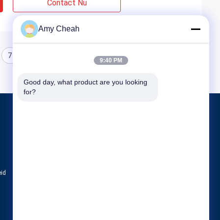
Contact Nu
Amy Cheah
7
8
9
9:40 PM
Good day, what product are you looking 
for?
Producten
Het Signaalstoorzender van de celtelefoon
De draagbare Stoorzender van de Celtelefoo
Hommeluav Stoorzender
eid
Alle categorieën