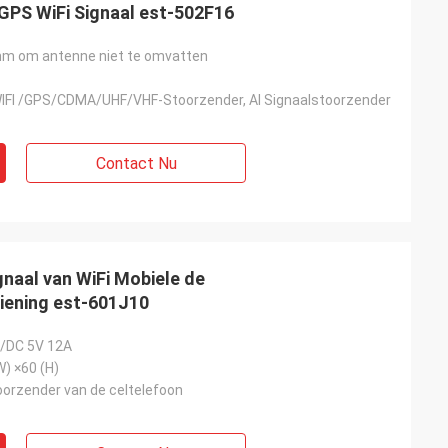
PS WiFi Signaal est-502F16
m om antenne niet te omvatten
FI /GPS/CDMA/UHF/VHF-Stoorzender, Al Signaalstoorzender
Contact Nu
naal van WiFi Mobiele de
iening est-601J10
/DC 5V 12A
W) ×60 (H)
oorzender van de celtelefoon