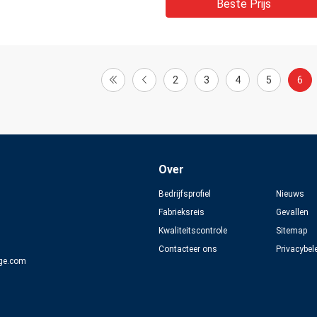
Beste Prijs
2
3
4
5
6
Over
Bedrijfsprofiel
Nieuws
Fabrieksreis
Gevallen
Kwaliteitscontrole
Sitemap
Contacteer ons
Privacybel
ge.com