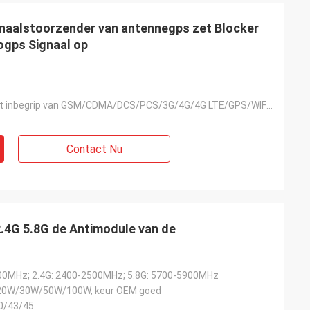
gnaalstoorzender van antennegps zet Blocker
ogps Signaal op
12 banden met inbegrip van GSM/CDMA/DCS/PCS/3G/4G/4G LTE/GPS/WIFI/VHF/UHF/Lojack
Contact Nu
.4G 5.8G de Antimodule van de
00MHz; 2.4G: 2400-2500MHz; 5.8G: 5700-5900MHz
0W/30W/50W/100W, keur OEM goed
0/43/45