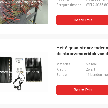
Frequentieband:
WiFi 2.4G&5.8
Beste Prijs
Het Signaalstoorzender 
de stoorzenderblok van d
Materiaal:
Metaal
Kleur:
Zwart
Banden:
Beste Prijs