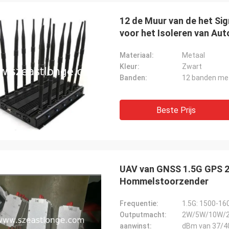
12 de Muur van de het Si
voor het Isoleren van Aut
Materiaal:
Metaal
Kleur:
Zwart
Banden:
Lans-Canada
et verschepen en geen problemen
Beste Prijs
UAV van GNSS 1.5G GPS 2
Hommelstoorzender
Frequentie:
1.5G: 1500-16
Outputmacht:
2W/5W/10W/2
aanwinst:
dBm van 37/4