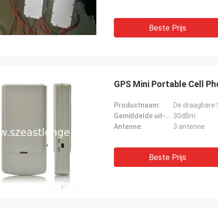
Beste Prijs
GPS Mini Portable Cell 
Productnaam:
De draagbare 
Gemiddelde uit-zet macht:
30dBm
Antenne:
3 antenne
Beste Prijs