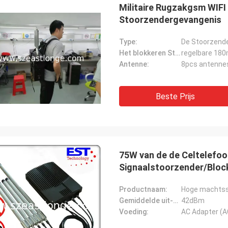
Militaire Rugzakgsm WIF
Stoorzendergevangenis
Type:
De Stoorzende
Het blokkeren Straal:
Antenne:
8pcs antennes 
Beste Prijs
75W van de de Celtelefo
Signaalstoorzender/Bloc
Productnaam:
Hoge machtss
Gemiddelde uit-zet macht:
42dBm
Voeding:
AC Adapter (