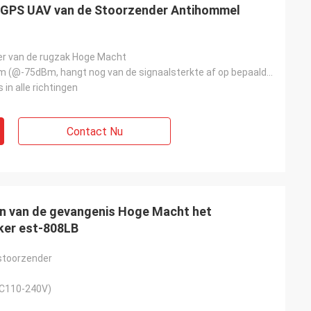
I GPS UAV van de Stoorzender Antihommel
r van de rugzak Hoge Macht
regelbare 180m (@-75dBm, hangt nog van de signaalsterkte af op bepaald gebied)
in alle richtingen
Contact Nu
on van de gevangenis Hoge Macht het
ker est-808LB
toorzender
AC110-240V)