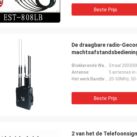
Beste Prijs
De draagbare radio-Geco
machtsafstandsbediening
stoorzender
Blokkerende Waaier:
Straal 20030
Antenne:
5 antennes in 
Het werk Bandbreedte (Mhz):
20-50MHz, 50
Beste Prijs
2 van het de Telefoonsig