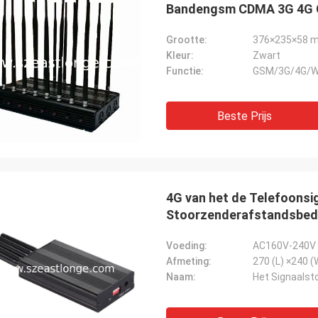
Bandengsm CDMA 3G 4G G
Grootte:
376×235×58 m
Kleur:
Zwart
Functie:
GSM/3G/4G/WI
Beste Prijs
4G van het de Telefoonsig
Stoorzenderafstandsbed
Voeding:
AC160V-240V 
Afmeting:
270 (L) ×240 (
Naam:
Het Signaalst