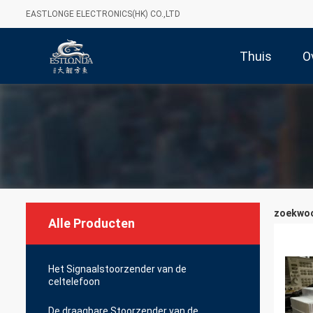
EASTLONGE ELECTRONICS(HK) CO.,LTD
Thuis
O
zoekwoor
Alle Producten
Het Signaalstoorzender van de
celtelefoon
De draagbare Stoorzender van de