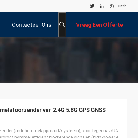
Dutch
Contacteer Ons
Vraag Een Offerte
Aan
melstoorzender van 2.4G 5.8G GPS GNSS
Hommelstoorzender (anti-hommelapparaat/systeem), voor tegenuav/UAS-oplossingsontwikkeling, grondstof
produceer & vergroot hommel efficiënt blokkerende signalen (high-power elektromagnetische golven), o