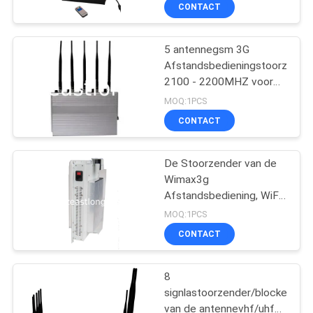
12W 8 Omni
KWALITEITSCONTROLE
CONTACT
Richtingantennes
CONTACTEER
5 antennegsm 3G
38
Afstandsbedieningstoorzende
ONS
2100 - 2200MHZ voor
Hommeluav
Militair
MOQ:1PCS
Stoorzender
NIEUWS
CONTACT
GEVALLEN
De Stoorzender van de
Wimax3g
Afstandsbediening, WiFi-
EEN
38
Signaalstoorzender met
MOQ:1PCS
Richtingantenne
OFFERTE
Hoge
CONTACT
AANVRAGEN
machtsstoorzender
8
signlastoorzender/blocker
SITEMAP
van de antennevhf/uhf