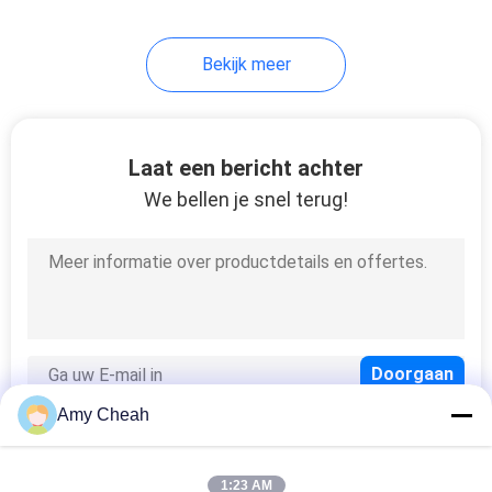
28
Bekijk meer
Analyse van
signaaldetectie
Laat een bericht achter
We bellen je snel terug!
15
Draadloos
communicatienetwerk
Amy Cheah
1:23 AM