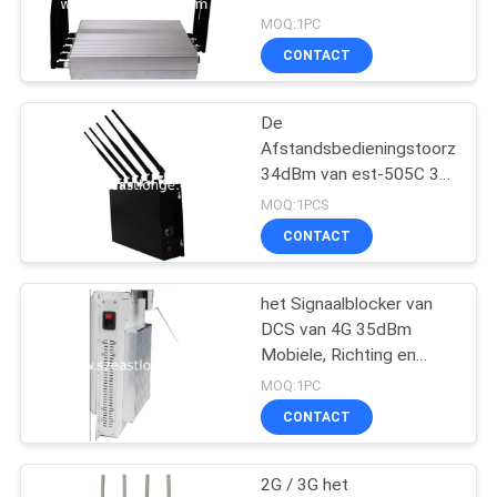
+3G mobiele telefoon
MOQ:1PC
PRIVACY
CONTACT
74
POLICY
GPS-
De
Afstandsbedieningstoorzende
Signaalstoorzender
34dBm van est-505C 3G
voor Douane, 1 - 20m
MOQ:1PCS
Blokkerende Waaier
CONTACT
het Signaalblocker van
39
DCS van 4G 35dBm
Mobiele, Richting en
Afstandsbedieningstoor
Douanestoorzender
MOQ:1PC
CONTACT
2G / 3G het