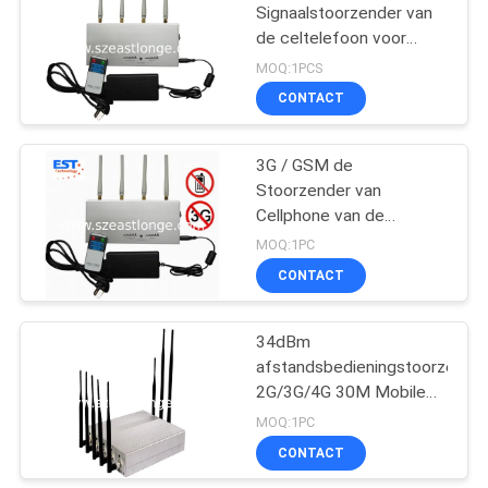
Signaalstoorzender van
de celtelefoon voor
21
scholen met
MOQ:1PCS
Afstandsbediening
CONTACT
Audioopnamestoorzend
3G / GSM de
Stoorzender van
Cellphone van de
Desktopafstandsbediening/Bl
MOQ:1PC
est-505A
CONTACT
47
34dBm
5G stoorzender
afstandsbedieningstoorzende
2G/3G/4G 30M Mobile
Signal Blocker
MOQ:1PC
CONTACT