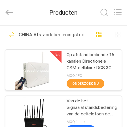
-
2026
EASTLONGE
Producten
ELECTRONICS(HK)
CO.,LTD.
All
Rights
Reserved.
THUIS
161
CHINA Afstandsbedieningstoorzender
Het
PRODUCTEN
Signaalstoorzender
HOT
Op afstand bediende 16
kanalen Directionele
van de celtelefoon
VIDEOS
GSM-cellulaire DCS 3G
4G 5G GPS-interferentie-
MOQ:1PC
onderdrukker
ONGEVEER
ONDERZOEK NU
89
ONS
De draagbare
Van de het
Signaalafstandsbediening
FABRIEKSRONDLEIDING
Stoorzender van de
van de celtelefoon de
Stoorzender est-502C8
MOQ:1 stuk
Celtelefoon