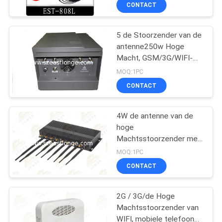
KWALITEITSCONTROLE
CONTACT
CONTACTEER
5 de Stoorzender van de
antenne250w Hoge
ONS
Macht, GSM/3G/WIFI-
Signaalblocker
MOQ:1PC
NIEUWS
CONTACT
GEVALLEN
4W de antenne van de
hoge
Machtsstoorzender met
EEN
AC adapter, de
MOQ:1PC
vervormer van de
OFFERTE
CONTACT
celtelefoon
AANVRAGEN
2G / 3G/de Hoge
Machtsstoorzender van
SITEMAP
WIFI, mobiele telefoon