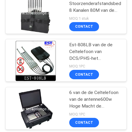
Stoorzenderafstandsbedienin
8 Kanalen 80M van de
rugzak Hoge Macht
MOQ:1 stuk
Radius Blocking
CONTACT
Est-808LB van de de
Celtelefoon van
DCS/PHS-het
Signaalstoorzender voor
MOQ:1PC
Scholen met Hoge
CONTACT
Macht
6 van de de Celtelefoon
van de antenne600w
Hoge Macht de
Stoorzendergsm/3G/WIFI/het
MOQ:1PC
Signaalblocker van 4G
CONTACT
LTE