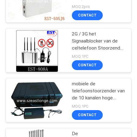
hulpdc5v
MOQ:2pcs
PRIVACY
CONTACT
POLICY
2G / 3G het
Signaalblocker van de
celtelefoon Stoorzender
Hoge Frequentie est-
MOQ:1PC
808A
CONTACT
mobiele de
telefoonstoorzender van
de 10 kanalen hoge
macht, met ingebouwde
MOQ:1PC
batterij en antenne, bi-
CONTACT
gebruik met batterij en
AC voeding
De