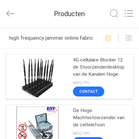
-
2026
EASTLONGE
Producten
ELECTRONICS(HK)
CO.,LTD.
All
Rights
Reserved.
THUIS
high frequency jammer online fabricage
PRODUCTEN
4G cellulaire Blocker 12
de Stoorzenderdesktop
VIDEOS
van de Kanalen Hoge
Macht voor
MOQ:1PC
Schoolgebruik
ONGEVEER
CONTACT
ONS
De Hoge
Machtsstoorzender van
FABRIEKSRONDLEIDING
de celtelefoon
MOQ:1PC