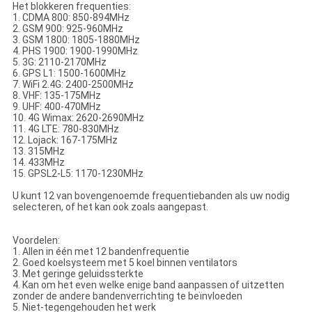
Het blokkeren frequenties:
1. CDMA 800: 850-894MHz
2. GSM 900: 925-960MHz
3. GSM 1800: 1805-1880MHz
4. PHS 1900: 1900-1990MHz
5. 3G: 2110-2170MHz
6. GPS L1: 1500-1600MHz
7. WiFi 2.4G: 2400-2500MHz
8. VHF: 135-175MHz
9. UHF: 400-470MHz
10. 4G Wimax: 2620-2690MHz
11. 4G LTE: 780-830MHz
12. Lojack: 167-175MHz
13. 315MHz
14. 433MHz
15. GPSL2-L5: 1170-1230MHz
U kunt 12 van bovengenoemde frequentiebanden als uw nodig
selecteren, of het kan ook zoals aangepast.
Voordelen:
1. Allen in één met 12 bandenfrequentie
2. Goed koelsysteem met 5 koel binnen ventilators
3. Met geringe geluidssterkte
4. Kan om het even welke enige band aanpassen of uitzetten
zonder de andere bandenverrichting te beïnvloeden
5. Niet-tegengehouden het werk