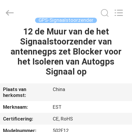
-
2026
EASTLONGE
ELECTRONICS(HK)
CO.,LTD.
GPS-Signaalstoorzender
All
Rights
Reserved.
12 de Muur van de het
THUIS
Signaalstoorzender van
PRODUCTEN
antennegps zet Blocker voor
het Isoleren van Autogps
VIDEOS
Signaal op
ONGEVEER
Plaats van
China
herkomst:
ONS
Merknaam:
EST
FABRIEKSRONDLEIDING
Certificering:
CE, RoHS
Modelnummer:
502F12