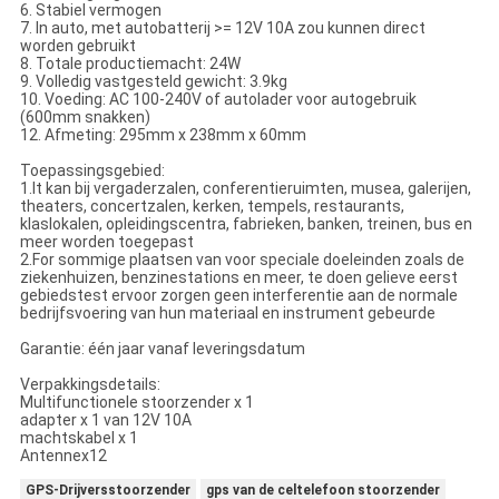
6. Stabiel vermogen
7. In auto, met autobatterij >= 12V 10A zou kunnen direct
worden gebruikt
8. Totale productiemacht: 24W
9. Volledig vastgesteld gewicht: 3.9kg
10. Voeding: AC 100-240V of autolader voor autogebruik
(600mm snakken)
12. Afmeting: 295mm x 238mm x 60mm
Toepassingsgebied:
1.It kan bij vergaderzalen, conferentieruimten, musea, galerijen,
theaters, concertzalen, kerken, tempels, restaurants,
klaslokalen, opleidingscentra, fabrieken, banken, treinen, bus en
meer worden toegepast
2.For sommige plaatsen van voor speciale doeleinden zoals de
ziekenhuizen, benzinestations en meer, te doen gelieve eerst
gebiedstest ervoor zorgen geen interferentie aan de normale
bedrijfsvoering van hun materiaal en instrument gebeurde
Garantie: één jaar vanaf leveringsdatum
Verpakkingsdetails:
Multifunctionele stoorzender x 1
adapter x 1 van 12V 10A
machtskabel x 1
Antennex12
GPS-Drijversstoorzender
gps van de celtelefoon stoorzender