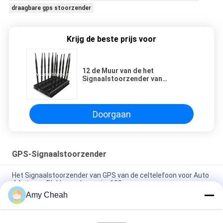
draagbare gps stoorzender
Krijg de beste prijs voor
12 de Muur van de het
Signaalstoorzender van
antennegps zet Blocker voor het
Isoleren van Autogps Signaal op
Doorgaan
GPS-Signaalstoorzender
Het Signaalstoorzender van GPS van de celtelefoon voor Auto
4 Antenne Blokkerende waaier 120m
Amy Cheah
Blocker van de het Signaalstoorzender 1500MHZ van 800mW
30dBm GPS, Gps Stoorzender