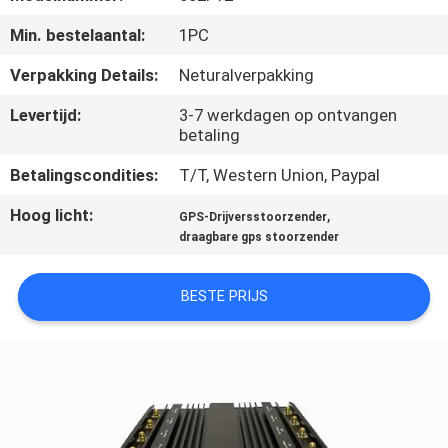
KWALITEITSCONTROLE
Min. bestelaantal:
1PC
CONTACTEER
Verpakking Details:
Neturalverpakking
ONS
Levertijd:
3-7 werkdagen op ontvangen
betaling
NIEUWS
Betalingscondities:
T/T, Western Union, Paypal
Hoog licht:
,
GPS-Drijversstoorzender
GEVALLEN
draagbare gps stoorzender
EEN
BESTE PRIJS
OFFERTE
AANVRAGEN
SITEMAP