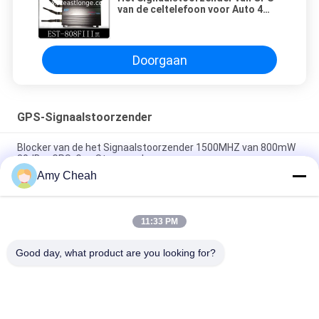
van de celtelefoon voor Auto 4
Antenne Blokkerende waaier 120m
Doorgaan
GPS-Signaalstoorzender
Blocker van de het Signaalstoorzender 1500MHZ van 800mW
30dBm GPS, Gps Stoorzender
Amy Cheah
5 het Signaalstoorzender van kanalenwifi GPS, Mobiele GPS
Blocker van 30dBm Stoorzender
11:33 PM
Het openlucht van het Signaalstoorzenders van 150mA
Draadloze Volgen van de Autogps met Schakelaar
Good day, what product are you looking for?
populaire categorieën
Alle