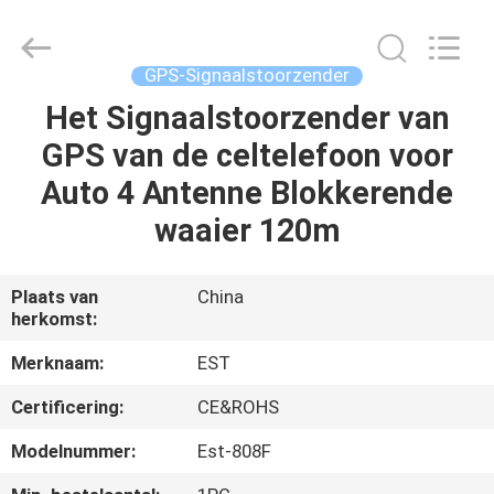
-
2026
EASTLONGE
ELECTRONICS(HK)
CO.,LTD.
GPS-Signaalstoorzender
All
Rights
Reserved.
Het Signaalstoorzender van
THUIS
GPS van de celtelefoon voor
PRODUCTEN
Auto 4 Antenne Blokkerende
waaier 120m
VIDEOS
Plaats van
China
herkomst:
ONGEVEER
ONS
Merknaam:
EST
Certificering:
CE&ROHS
FABRIEKSRONDLEIDING
Modelnummer:
Est-808F