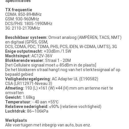
Specificaties
TX frequentie
CDMA: 850-894MHz
GSM: 930-960MHz
DCS/PHS: 1805-1990MHz
3G: 2110-2170MHz
Beschikbaar systeem:
Omvat analoog (AMPÈREN, TACS, NMT)
en digitaal (GPRS, GSM,
DCS, CDMA, PDC, TDMA, PHS, PCS, IDEN, W-CDMA, UMTS), 3G
Enige outputmacht:
+33dBm /1.5W
Machtsinput:
AC12V-36V
Blokkerende waaier:
Straal 1 - 20M
[het Cellulaire signaal moet ≤-85dBm in de plaats]
De het blokkeren straal hangt nog van het sterktesignaal af op
bepaald gebied
Veiligheidsregelgeving:
AC Adapter UL (E190582)
CSA (LR112971-Niveau 3)
Afmeting:
193 (L) ×161 (W) ×44 (H) mm om antenne niet te
omvatten
Gewicht:
1.68kg
Temperatuur:
- 40 aan +55℃
Relatieve nederigheid:
≤90% (relatieve vochtigheid)
Luchtdruk:
86~106kPa
Werkplaats
Alle voertuigen met inbegrip van auto, bus enz.