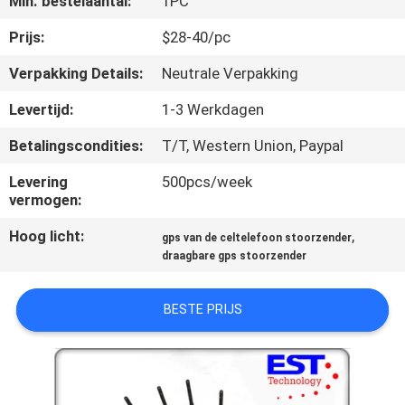
Min. bestelaantal:
1PC
KWALITEITSCONTROLE
Prijs:
$28-40/pc
CONTACTEER
Verpakking Details:
Neutrale Verpakking
ONS
Levertijd:
1-3 Werkdagen
Betalingscondities:
T/T, Western Union, Paypal
NIEUWS
Levering
500pcs/week
vermogen:
GEVALLEN
Hoog licht:
,
gps van de celtelefoon stoorzender
draagbare gps stoorzender
EEN
OFFERTE
BESTE PRIJS
AANVRAGEN
SITEMAP