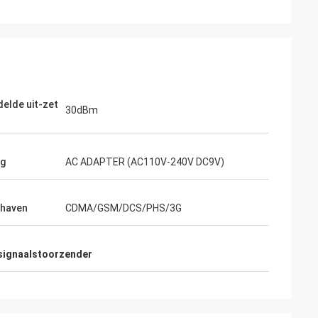
elde uit-zet
30dBm
ng
AC ADAPTER (AC110V-240V DC9V)
thaven
CDMA/GSM/DCS/PHS/3G
signaalstoorzender