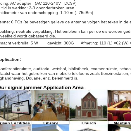
ding: AC adapter (AC 110-240V DC9V)
l tijd in werking: 2-3 ononderbroken uren
idiameter van onderschepping: 1-10 m (- 75dBm)
enne: 6 PCs (te bevestigen gelieve de antenne volgen het teken in de 
pakking: neutrale verpakking; Het embleem kan per de eis worden gedr
veelheid wordt gebaseerd die.
macht verbruikt: 5 W gewicht: 300G Afmeting: 110 (L) ×62 (W) 
pplication:
onferentieruimte, auditoria, wetshof, bibliotheek, examenruimte, schoo
Plaatst waar het gebruiken van mobiele telefoons zoals Benzinestation, 
ghandhaving, Douane, enz. belemmerd is.