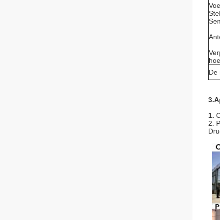
Voe
Ste
Sem
Ant
Ver
hoe
De 
3.A
1.
C
2. 
Dru