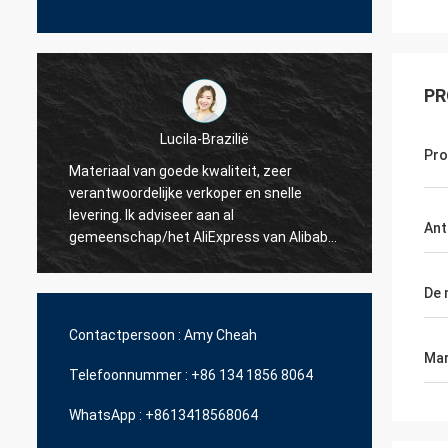
PR
Pr
Hamadivo-Frankrijk
Bestseller, goede transactie en snelle
snel h
levertijd
Ant
.
De 
Contactpersoon :
Amy Cheah
Mar
Telefoonnummer :
+86 134 1856 8064
WhatsApp :
+8613418568064