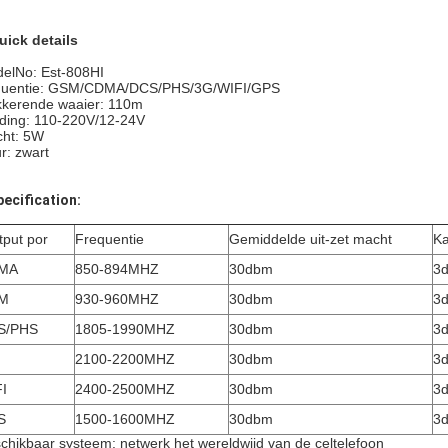
uick details
elNo: Est-808HI
quentie: GSM/CDMA/DCS/PHS/3G/WIFI/GPS
kkerende waaier: 110m
ding: 110-220V/12-24V
ht: 5W
ur: zwart
pecification:
tput por
Frequentie
Gemiddelde uit-zet macht
Ka
MA
850-894MHZ
30dbm
3d
M
930-960MHZ
30dbm
3d
S/PHS
1805-1990MHZ
30dbm
3d
2100-2200MHZ
30dbm
3d
I
2400-2500MHZ
30dbm
3d
S
1500-1600MHZ
30dbm
3d
chikbaar systeem: netwerk het wereldwijd van de celtelefoon