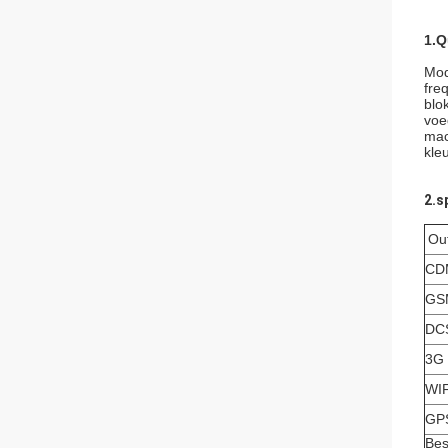
1.Q
Mod
fre
blo
voe
mac
kle
2.s
Ou
CD
GS
DC
3G
WIF
GP
Bes