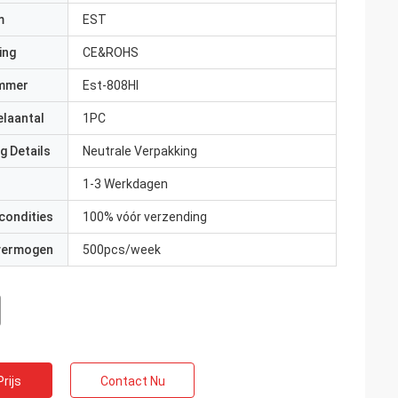
m
EST
ing
CE&ROHS
mmer
Est-808HI
elaantal
1PC
g Details
Neutrale Verpakking
1-3 Werkdagen
condities
100% vóór verzending
 vermogen
500pcs/week
rijs
Contact Nu