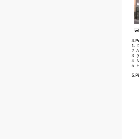
4.P
1.
D
2.
3.
4. 
5.
5.P