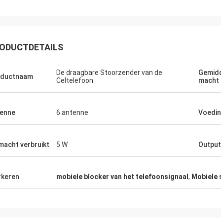
ODUCTDETAILS
De draagbare Stoorzender van de
Gemidd
oductnaam
Celtelefoon
macht
Lans-Canada
et verschepen en geen problemen
enne
6 antenne
Voedi
macht verbruikt
5 W
Outpu
keren
mobiele blocker van het telefoonsignaal
,
Mobiele 