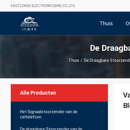
EASTLONGE ELECTRONICS(HK) CO.,LTD
Thuis
O
De Draagba
Thuis
/
De Draagbare Stoorzende
Alle Producten
Va
B
Het Signaalstoorzender van de
celtelefoon
De draagbare Stoorzender van de