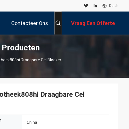
Dutch
Contacteer Ons
Vraag Een Offerte
n Producten
Aan
theek808hi Draagbare Cel Blocker
iotheek808hi Draagbare Cel
n
China