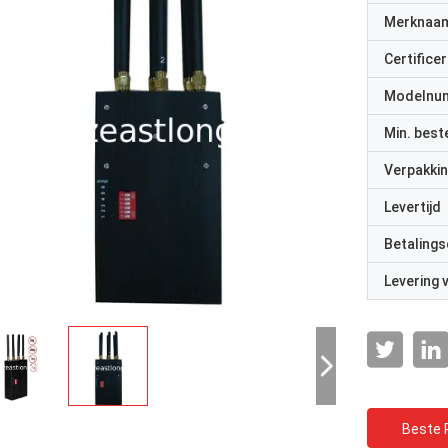
Merknaa
Certificer
Modelnu
Min. best
Verpakkin
Levertijd
Betalings
Levering
Beste P