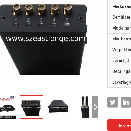
Merknaa
Certificer
Modelnu
Min. best
Verpakkin
Levertijd
Betalings
Levering
Beste P