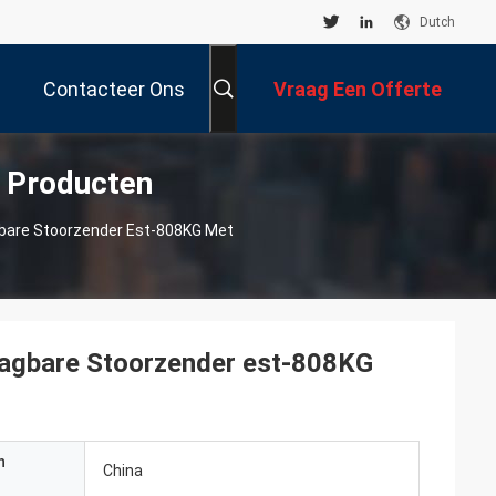
Dutch
Contacteer Ons
Vraag Een Offerte
n Producten
Aan
gbare Stoorzender Est-808KG Met
aagbare Stoorzender est-808KG
n
China