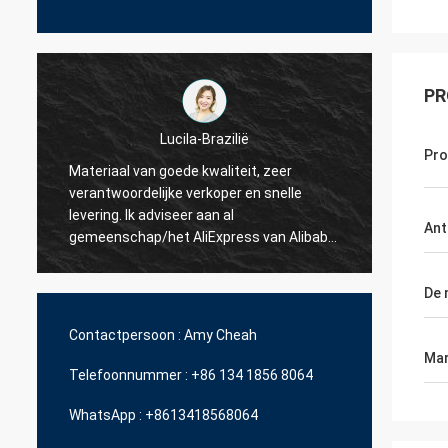
PR
Pr
Hamadivo-Frankrijk
er
elle
Bestseller, goede transactie en snelle
levertijd
Ant
 Alibaba.
open.
De 
Contactpersoon :
Amy Cheah
Mar
Telefoonnummer :
+86 134 1856 8064
WhatsApp :
+8613418568064