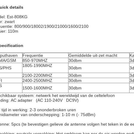
uick details
el: Est-808KG
ur: zwart
quentie: 800/900/18002/1900/21000/1600/2100
ier: 110m
pecification
puthaven
Frequentie
Gemiddelde uit-zet macht
Ka
MA/GSM
850-970MHZ
30dbm
3d
1805-1990MHZ
S/PHS
30dbm
3d
2100-2200MHZ
30dbm
3d
I
2400-2500MHZ
30dbm
3d
S
1500-1600MHZ
30dbm
3d
chikbaar systeem: netwerk het wereldwijd van de celtelefoon
ding: AC adapter (AC 110-240V DC9V)
l tijd in werking: 2-3 ononderbroken uren
idiameter van onderschepping: 1-10 m (- 75dBm)
enne: 5pcs (te bevestigen gelieve de antenne volgen het teken in de e
pakking: neutrale verpakking; Het embleem kan per de eis worden ged