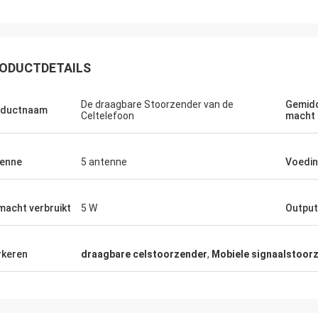
ODUCTDETAILS
De draagbare Stoorzender van de
Gemidd
oductnaam
Celtelefoon
macht
Lans-Canada
snel het verschepen en geen problemen
enne
5 antenne
Voedi
macht verbruikt
5 W
Outpu
keren
draagbare celstoorzender
,
Mobiele signaalstoor