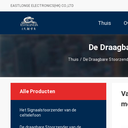
EASTLONGE ELECTRONICS(HK) CO.,LTD
Thuis
O
De Draagba
Thuis
/
De Draagbare Stoorzend
Alle Producten
Va
me
Het Signaalstoorzender van de
celtelefoon
De draagbare Stoorzender van de