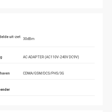
elde uit-zet
30dBm
ng
AC ADAPTER (AC110V-240V DC9V)
thaven
CDMA/GSM/DCS/PHS/3G
zender