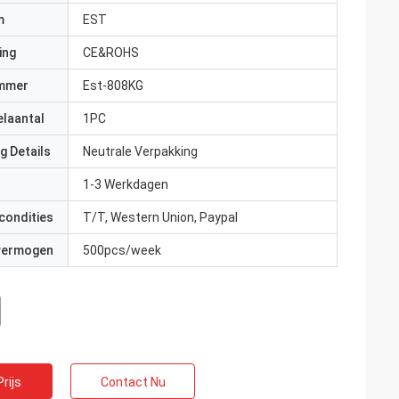
m
EST
ing
CE&ROHS
mmer
Est-808KG
elaantal
1PC
g Details
Neutrale Verpakking
1-3 Werkdagen
condities
T/T, Western Union, Paypal
 vermogen
500pcs/week
rijs
Contact Nu