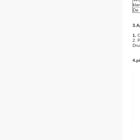
kla
De 
3.A
1.
C
2. 
Dru
4.p