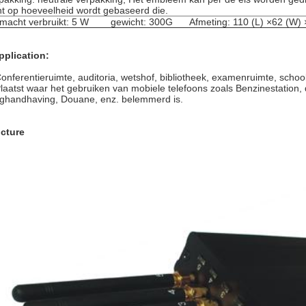
nt op hoeveelheid wordt gebaseerd die.
macht verbruikt: 5 W gewicht: 300G Afmeting: 110 (L) ×62 (W) 
pplication:
onferentieruimte, auditoria, wetshof, bibliotheek, examenruimte, schoo
Plaatst waar het gebruiken van mobiele telefoons zoals Benzinestation, 
ghandhaving, Douane, enz. belemmerd is.
icture