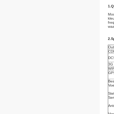
1.Q
Mod
kle
fre
waa
2.S
Out
CD
DC
3G
WIF
GP
Bes
Voe
Ste
Sem
Ant
Ver