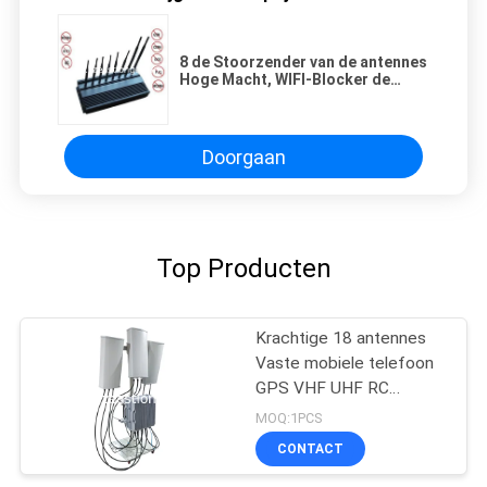
8 de Stoorzender van de antennes
Hoge Macht, WIFI-Blocker de
telefoonstoorzender van de hoge
machtscel
Doorgaan
Top Producten
Krachtige 18 antennes
Vaste mobiele telefoon
GPS VHF UHF RC
Signalen Convoy Bomb
MOQ:1PCS
Jammer voor militair
CONTACT
gebruik