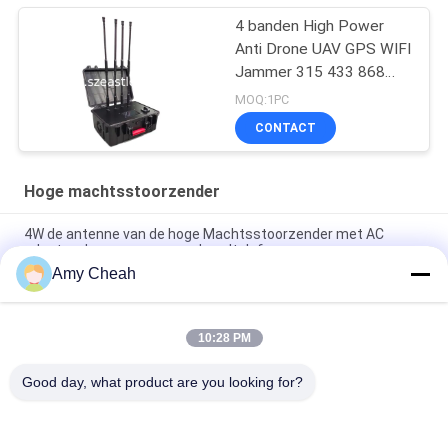
4 banden High Power
Anti Drone UAV GPS WIFI
Jammer 315 433 868
915 Afstandsbediening
MOQ:1PC
Blocker
CONTACT
Hoge machtsstoorzender
4W de antenne van de hoge Machtsstoorzender met AC
adapter, de vervormer van de celtelefoon
Amy Cheah
8 van de de Celtelefoon van kanalen Volledige Frequenties het
Signaalblocker met het Goede Koelen
10:28 PM
Van de de Celtelefoon van VHF 16W het Signaalblocker
Semidiameter F onderschepping 1m - 30m
Good day, what product are you looking for?
populaire categorieën
Alle