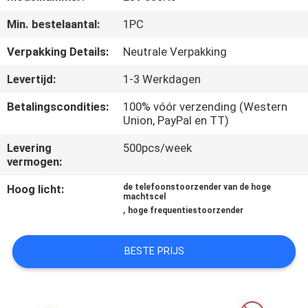
KWALITEITSCONTROLE
Min. bestelaantal:
1PC
CONTACTEER
Verpakking Details:
Neutrale Verpakking
ONS
Levertijd:
1-3 Werkdagen
Betalingscondities:
100% vóór verzending (Western
NIEUWS
Union, PayPal en TT)
Levering
500pcs/week
GEVALLEN
vermogen:
Hoog licht:
de telefoonstoorzender van de hoge
machtscel
EEN
,
hoge frequentiestoorzender
OFFERTE
AANVRAGEN
BESTE PRIJS
SITEMAP