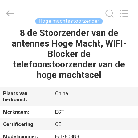
-
2026
EASTLONGE
ELECTRONICS(HK)
CO.,LTD.
Hoge machtsstoorzender
All
Rights
Reserved.
8 de Stoorzender van de
THUIS
antennes Hoge Macht, WIFI-
PRODUCTEN
Blocker de
telefoonstoorzender van de
VIDEOS
hoge machtscel
ONGEVEER
Plaats van
China
herkomst:
ONS
Merknaam:
EST
FABRIEKSRONDLEIDING
Certificering:
CE
Modelnummer:
Est-808N3