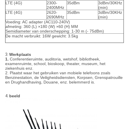
LTE (4G)
2300-
35dBm
3dBm/30KHz
2400MHz
(min)
LTE (4G)
2620-
35dBm
3dBm/30KHz
2690MHz
(min)
Voeding: AC adapter (AC110-240V)
afmeting: 360 (L) ×180 (W) ×60 (H) MM
Semidiameter van onderschepping: 1-30 m (- 75dBm)
De macht verbruikt: 16W gewicht: 3.5kg
3.
Werkplaats
1.
Conferentieruimte, auditoria, wetshof, bibliotheek,
examenruimte, school, bioskoop, theater, museum, het
ziekenhuis enz.
2. Plaatst waar het gebruiken van mobiele telefoons zoals
Benzinestation, de Veiligheidsdiensten, Korpsen, Grenspatrouille
en Drughandhaving, Douane, enz. belemmerd is.
4.
beeld