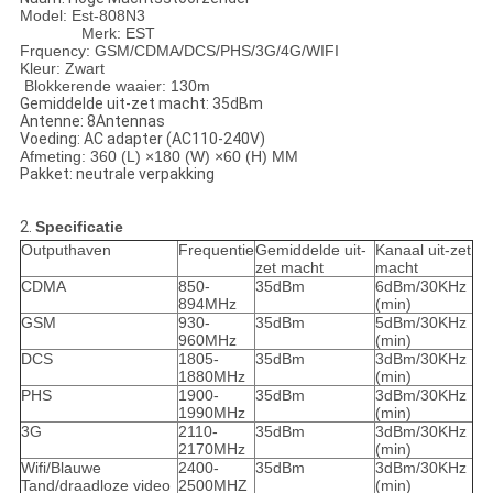
Model: Est-808N3
Merk: EST
Frquency: GSM/CDMA/DCS/PHS/3G/4G/WIFI
Kleur: Zwart
Blokkerende waaier: 130m
Gemiddelde uit-zet macht: 35dBm
Antenne: 8Antennas
Voeding: AC adapter (AC110-240V)
Afmeting: 360 (L) ×180 (W) ×60 (H) MM
Pakket: neutrale verpakking
2.
Specificatie
Outputhaven
Frequentie
Gemiddelde uit-
Kanaal uit-zet
zet macht
macht
CDMA
850-
35dBm
6dBm/30KHz
894MHz
(min)
GSM
930-
35dBm
5dBm/30KHz
960MHz
(min)
DCS
1805-
35dBm
3dBm/30KHz
1880MHz
(min)
PHS
1900-
35dBm
3dBm/30KHz
1990MHz
(min)
3G
2110-
35dBm
3dBm/30KHz
2170MHz
(min)
Wifi/Blauwe
2400-
35dBm
3dBm/30KHz
Tand/draadloze video
2500MHZ
(min)