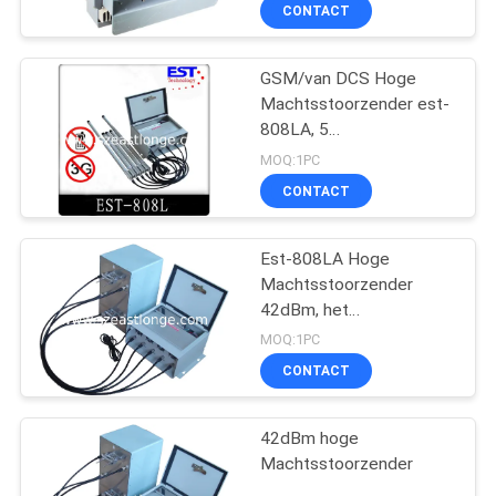
Telefoonsignaal met
KWALITEITSCONTROLE
CONTACT
Antenne 5
CONTACTEER
GSM/van DCS Hoge
Machtsstoorzender est-
ONS
808LA, 5
Antennestoorzender In
MOQ:1PC
alle richtingen
NIEUWS
CONTACT
GEVALLEN
Est-808LA Hoge
Machtsstoorzender
42dBm, het
EEN
Signaalstoorzender van
MOQ:1PC
de Celtelefoon voor
OFFERTE
CONTACT
Douane
AANVRAGEN
42dBm hoge
Machtsstoorzender
SITEMAP