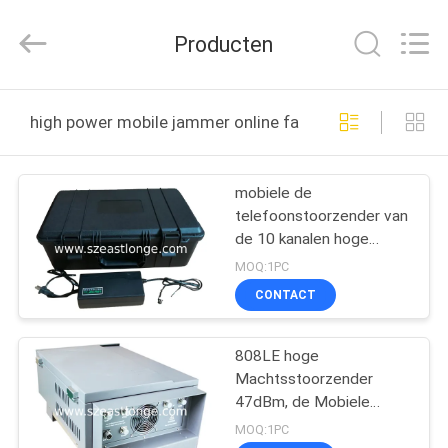
-
2026
EASTLONGE
Producten
ELECTRONICS(HK)
CO.,LTD.
All
Rights
Reserved.
THUIS
high power mobile jammer online fabricage
PRODUCTEN
mobiele de
telefoonstoorzender van
VIDEOS
de 10 kanalen hoge
macht, met ingebouwde
MOQ:1PC
batterij en antenne, bi-
ONGEVEER
CONTACT
gebruik met batterij en
ONS
AC voeding
808LE hoge
Machtsstoorzender
FABRIEKSRONDLEIDING
47dBm, de Mobiele
Stoorzender van het
MOQ:1PC