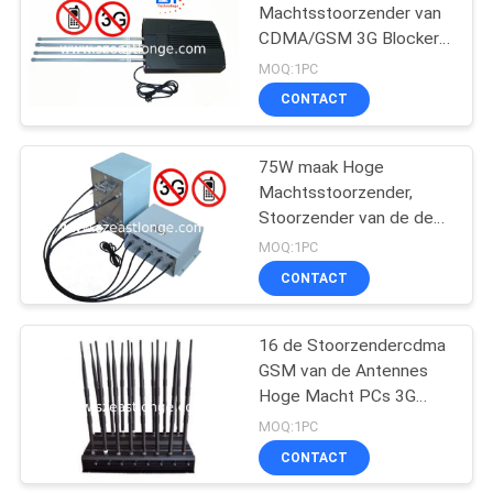
Machtsstoorzender van
CDMA/GSM 3G Blocker
est-808LD voor
MOQ:1PC
Conferentiezaal
CONTACT
75W maak Hoge
Machtsstoorzender,
Stoorzender van de de
Telefoongevangenis van
MOQ:1PC
2G/van 3G de Mobiele
CONTACT
waterdicht
16 de Stoorzendercdma
GSM van de Antennes
Hoge Macht PCs 3G
WCDMA 4G LTE van DCS
MOQ:1PC
PHS
CONTACT