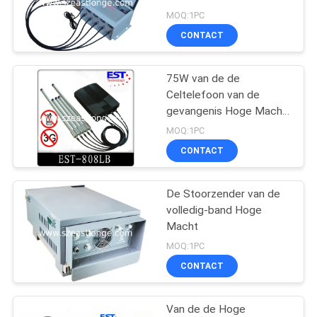
MOQ:1PC
PRIVACY
CONTACT
POLICY
75W van de de
Celtelefoon van de
gevangenis Hoge Macht
het
MOQ:1PC
Signaalstoorzender/Blocker
CONTACT
est-808LB
De Stoorzender van de
volledig-band Hoge
Macht
MOQ:1PC
CONTACT
Van de de Hoge