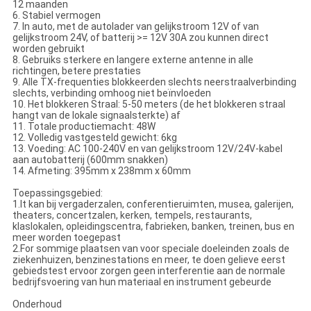
12 maanden
6. Stabiel vermogen
7. In auto, met de autolader van gelijkstroom 12V of van
gelijkstroom 24V, of batterij >= 12V 30A zou kunnen direct
worden gebruikt
8. Gebruiks sterkere en langere externe antenne in alle
richtingen, betere prestaties
9. Alle TX-frequenties blokkeerden slechts neerstraalverbinding
slechts, verbinding omhoog niet beïnvloeden
10. Het blokkeren Straal: 5-50 meters (de het blokkeren straal
hangt van de lokale signaalsterkte) af
11. Totale productiemacht: 48W
12. Volledig vastgesteld gewicht: 6kg
13. Voeding: AC 100-240V en van gelijkstroom 12V/24V-kabel
aan autobatterij (600mm snakken)
14. Afmeting: 395mm x 238mm x 60mm
Toepassingsgebied:
1.It kan bij vergaderzalen, conferentieruimten, musea, galerijen,
theaters, concertzalen, kerken, tempels, restaurants,
klaslokalen, opleidingscentra, fabrieken, banken, treinen, bus en
meer worden toegepast
2.For sommige plaatsen van voor speciale doeleinden zoals de
ziekenhuizen, benzinestations en meer, te doen gelieve eerst
gebiedstest ervoor zorgen geen interferentie aan de normale
bedrijfsvoering van hun materiaal en instrument gebeurde
Onderhoud