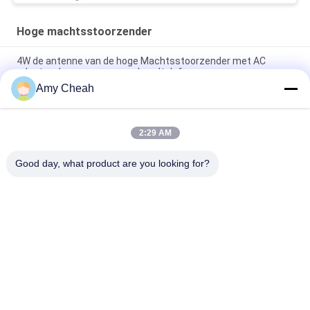
Hoge machtsstoorzender
4W de antenne van de hoge Machtsstoorzender met AC
adapter, de vervormer van de celtelefoon
Amy Cheah
8 van de de Celtelefoon van kanalen Volledige Frequenties het
Signaalblocker met het Goede Koelen
2:29 AM
8 de Stoorzender van de antennes Hoge Macht, WIFI-Blocker
de telefoonstoorzender van de hoge machtscel
Good day, what product are you looking for?
populaire categorieën
Alle
Het 
De Draagbare 
Signaalstoorzender 
Stoorzender Van De 
Van De Celtelefoon
Celtelefoon
Hommeluav 
Hoge 
Stoorzender
Machtsstoorzender