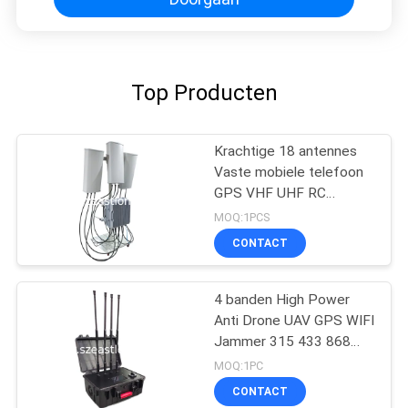
Top Producten
Krachtige 18 antennes
Vaste mobiele telefoon
GPS VHF UHF RC
Signalen Convoy Bomb
MOQ:1PCS
Jammer voor militair
CONTACT
gebruik
4 banden High Power
Anti Drone UAV GPS WIFI
Jammer 315 433 868
915 Afstandsbediening
MOQ:1PC
Blocker
CONTACT