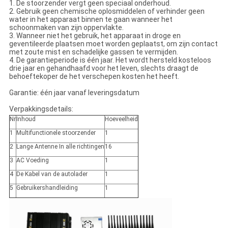
1. De stoorzender vergt geen speciaal onderhoud.
2. Gebruik geen chemische oplosmiddelen of verhinder geen
water in het apparaat binnen te gaan wanneer het
schoonmaken van zijn oppervlakte.
3. Wanneer niet het gebruik, het apparaat in droge en
geventileerde plaatsen moet worden geplaatst, om zijn contact
met zoute mist en schadelijke gassen te vermijden.
4. De garantieperiode is één jaar. Het wordt hersteld kosteloos
drie jaar en gehandhaafd voor het leven, slechts draagt de
behoeftekoper de het verschepen kosten het heeft.
Garantie: één jaar vanaf leveringsdatum
Verpakkingsdetails:
Nr
Inhoud
Hoeveelheid
1
Multifunctionele stoorzender
1
2
Lange Antenne In alle richtingen
16
3
AC Voeding
1
4
De Kabel van de autolader
1
5
Gebruikershandleiding
1