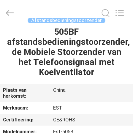
-
2026
EASTLONGE
ELECTRONICS(HK)
CO.,LTD.
Afstandsbedieningstoorzender
All
Rights
Reserved.
505BF
THUIS
afstandsbedieningstoorzender,
PRODUCTEN
de Mobiele Stoorzender van
het Telefoonsignaal met
VIDEOS
Koelventilator
ONGEVEER
Plaats van
China
herkomst:
ONS
Merknaam:
EST
FABRIEKSRONDLEIDING
Certificering:
CE&ROHS
Modelnummer:
Est-505B