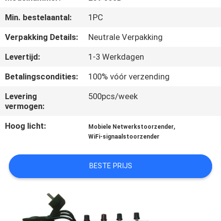
KWALITEITSCONTROLE
Min. bestelaantal:
1PC
CONTACTEER
Verpakking Details:
Neutrale Verpakking
ONS
Levertijd:
1-3 Werkdagen
Betalingscondities:
100% vóór verzending
NIEUWS
Levering
500pcs/week
vermogen:
GEVALLEN
Hoog licht:
,
Mobiele Netwerkstoorzender
WiFi-signaalstoorzender
EEN
OFFERTE
BESTE PRIJS
AANVRAGEN
SITEMAP