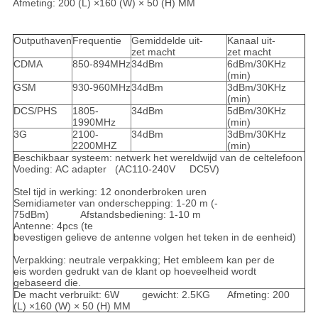
Afmeting: 200 (L) ×160 (W) × 50 (H) MM
Outputhaven
Frequentie
Gemiddelde uit-
Kanaal uit-
zet macht
zet macht
CDMA
850-894MHz
34dBm
6dBm/30KHz
(min)
GSM
930-960MHz
34dBm
3dBm/30KHz
(min)
DCS/PHS
1805-
34dBm
5dBm/30KHz
1990MHz
(min)
3G
2100-
34dBm
3dBm/30KHz
2200MHZ
(min)
Beschikbaar systeem: netwerk het wereldwijd van de celtelefoon
Voeding: AC adapter (AC110-240V DC5V)
Stel tijd in werking: 12 ononderbroken uren
Semidiameter van onderschepping: 1-20 m (-
75dBm) Afstandsbediening: 1-10 m
Antenne: 4pcs (te
bevestigen gelieve de antenne volgen het teken in de eenheid)
Verpakking: neutrale verpakking; Het embleem kan per de
eis worden gedrukt van de klant op hoeveelheid wordt
gebaseerd die.
De macht verbruikt: 6W gewicht: 2.5KG Afmeting: 200
(L) ×160 (W) × 50 (H) MM