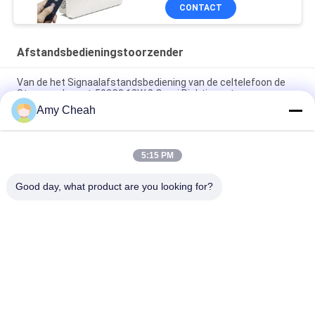
onderdrukker
CONTACT
Afstandsbedieningstoorzender
Van de het Signaalafstandsbediening van de celtelefoon de
Stoorzender est-502C8 12W 8 Omni Richtingantennes
Amy Cheah
5 antennegsm 3G Afstandsbedieningstoorzender 2100 -
2200MHZ voor Militair
5:15 PM
De Stoorzender van de Wimax3g Afstandsbediening, WiFi-
Signaalstoorzender met Richtingantenne
Good day, what product are you looking for?
populaire categorieën
Alle
Het 
De Draagbare 
Signaalstoorzender 
Stoorzender Van De 
Van De Celtelefoon
Celtelefoon
Hommeluav 
Hoge 
Stoorzender
Machtsstoorzender