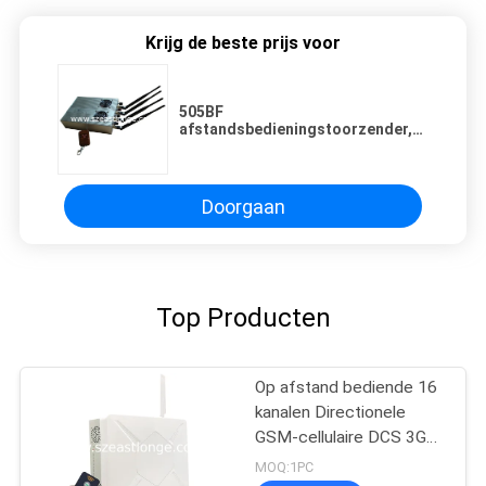
Krijg de beste prijs voor
505BF
afstandsbedieningstoorzender,
de Mobiele Stoorzender van het
Telefoonsignaal met
Koelventilator
Doorgaan
Top Producten
Op afstand bediende 16
kanalen Directionele
GSM-cellulaire DCS 3G
4G 5G GPS-interferentie-
MOQ:1PC