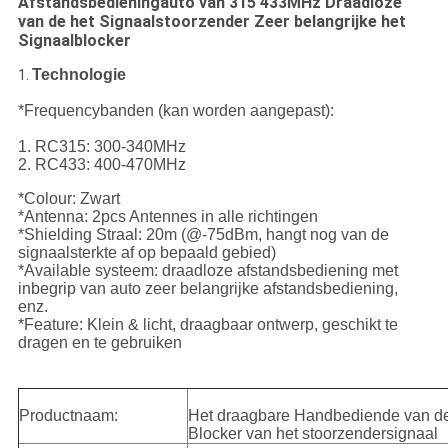
Afstandsbedieningauto van 315 433MHz Draadloze
van de het Signaalstoorzender Zeer belangrijke het
Signaalblocker
Technologie
1.
*Frequencybanden (kan worden aangepast):

1. RC315: 300-340MHz

2. RC433: 400-470MHz
*Colour: Zwart
*Antenna: 2pcs Antennes in alle richtingen
*Shielding Straal: 20m (@-75dBm, hangt nog van de
signaalsterkte af op bepaald gebied)
*Available systeem: draadloze afstandsbediening met
inbegrip van auto zeer belangrijke afstandsbediening,
enz.
*Feature: Klein & licht, draagbaar ontwerp, geschikt te
dragen en te gebruiken
Productnaam:
Het draagbare Handbediende van de
Blocker van het stoorzendersignaal