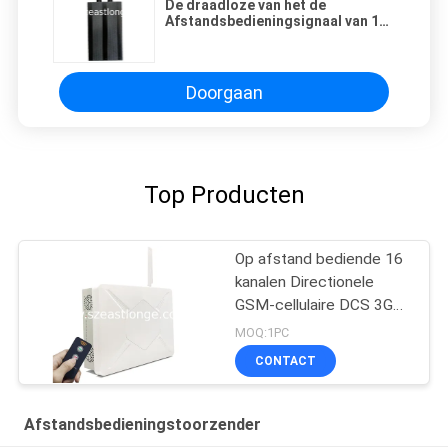
De draadloze van het de
Afstandsbedieningsignaal van 1W
433mhz Stoorzender 3600mAh
Doorgaan
Top Producten
Op afstand bediende 16
kanalen Directionele
GSM-cellulaire DCS 3G
4G 5G GPS-interferentie-
MOQ:1PC
onderdrukker
CONTACT
Afstandsbedieningstoorzender