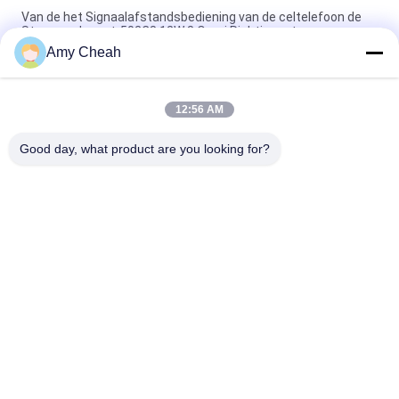
Van de het Signaalafstandsbediening van de celtelefoon de
Stoorzender est-502C8 12W 8 Omni Richtingantennes
Amy Cheah
5 antennegsm 3G Afstandsbedieningstoorzender 2100 -
2200MHZ voor Militair
12:56 AM
De Stoorzender van de Wimax3g Afstandsbediening, WiFi-
Signaalstoorzender met Richtingantenne
Good day, what product are you looking for?
populaire categorieën
Alle
Het 
De Draagbare 
Signaalstoorzender 
Stoorzender Van De 
Van De Celtelefoon
Celtelefoon
Hommeluav 
Hoge 
Stoorzender
Machtsstoorzender
GPS-
Afstandsbedieningstoorze
Signaalstoorzender