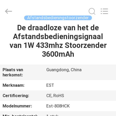
-
2026
EASTLONGE
ELECTRONICS(HK)
CO.,LTD.
Afstandsbedieningstoorzender
All
Rights
Reserved.
De draadloze van het de
THUIS
Afstandsbedieningsignaal
PRODUCTEN
van 1W 433mhz Stoorzender
3600mAh
VIDEOS
Plaats van
Guangdong, China
herkomst:
ONGEVEER
ONS
Merknaam:
EST
Certificering:
CE, RoHS
FABRIEKSRONDLEIDING
Modelnummer:
Est-808HCK