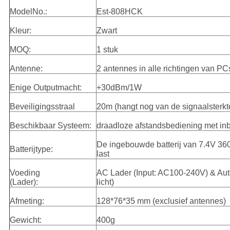
ModelNo.:
Est-808HCK
Kleur:
Zwart
MOQ:
1 stuk
Antenne:
2 antennes in alle richtingen van PC
Enige Outputmacht:
+30dBm/1W
Beveiligingsstraal
20m (hangt nog van de signaalsterkt
Beschikbaar Systeem:
draadloze afstandsbediening met inb
De ingebouwde batterij van 7.4V 36
Batterijtype:
last
Voeding

(Lader):
licht)
Afmeting:
128*76*35 mm (exclusief antennes)
Gewicht:
400g