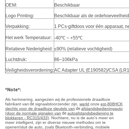
OEM:
Beschikbaar
Logo Printing:
Beschikbaar als de ordehoeveelheid 
Verpakking:
1 PCs-giftdoos voor één apparaat, n
Het werk Temperatuur:
-40℃ ~ +55℃
Relatieve Nederigheid:
≤90% (relatieve vochtigheid)
Luchtdruk:
86~106kPa
Veiligheidsverordening:
AC Adapter UL (E190582)/CSA (LR1
*Note*:
Als herinnering, aangezien wij de professionele draadloze
fabrikant van
de
signaalstoorzender zijn,
werkt
onze
est-808HCK
slechts voor de draadloze sleutels van
de
afstandsbedieningauto
(door de normale signalen van
de
autoafstandsbediening te
blokkeren - RC315/433)
. Nochtans, nu is de auto's meer en
meer intelligent, zijn er diverse nieuwe methodes om te
openen/sluit de auto, zoals Bluetooth-verbinding, mobiele