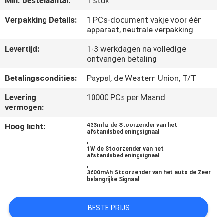
Min. bestelaantal:
1 stuk
KWALITEITSCONTROLE
Verpakking Details:
1 PCs-document vakje voor één
apparaat, neutrale verpakking
CONTACTEER
Levertijd:
1-3 werkdagen na volledige
ONS
ontvangen betaling
Betalingscondities:
Paypal, de Western Union, T/T
NIEUWS
Levering
10000 PCs per Maand
vermogen:
GEVALLEN
Hoog licht:
433mhz de Stoorzender van het
afstandsbedieningsignaal
,
EEN
1W de Stoorzender van het
afstandsbedieningsignaal
OFFERTE
,
3600mAh Stoorzender van het auto de Zeer
AANVRAGEN
belangrijke Signaal
SITEMAP
BESTE PRIJS