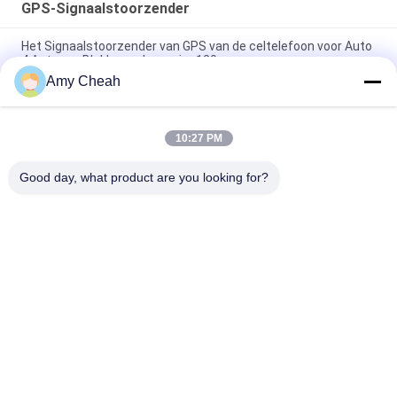
GPS-Signaalstoorzender
Het Signaalstoorzender van GPS van de celtelefoon voor Auto
4 Antenne Blokkerende waaier 120m
Amy Cheah
Blocker van de het Signaalstoorzender 1500MHZ van 800mW
30dBm GPS, Gps Stoorzender
10:27 PM
5 het Signaalstoorzender van kanalenwifi GPS, Mobiele GPS
Blocker van 30dBm Stoorzender
Good day, what product are you looking for?
populaire categorieën
Alle
Het 
De Draagbare 
Signaalstoorzender 
Stoorzender Van De 
Van De Celtelefoon
Celtelefoon
Hommeluav 
Hoge 
Stoorzender
Machtsstoorzender
GPS-
Afstandsbedieningstoorze
Signaalstoorzender