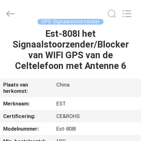
-
2026
EASTLONGE
ELECTRONICS(HK)
CO.,LTD.
GPS-Signaalstoorzender
All
Rights
Reserved.
Est-808I het
THUIS
Signaalstoorzender/Blocker
PRODUCTEN
van WIFI GPS van de
Celtelefoon met Antenne 6
VIDEOS
Plaats van
China
herkomst:
ONGEVEER
ONS
Merknaam:
EST
Certificering:
CE&ROHS
FABRIEKSRONDLEIDING
Modelnummer:
Est-808I