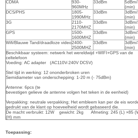
CDMA
930-
33dBm
5dBm/
960MHz
(min)
DCS/PHS
1805-
33dBm
3dBm/
1990MHz
(min)
3G
2110-
33dBm
3dBm/
2170MHZ
(min)
GPS
1500-
33dBm
3dBm/
1600MHZ
(min)
Wifi/Blauwe Tand/draadloze video
2400-
33dBm
3dBm/
2500MHZ
(min)
Beschikbaar systeem: netwerk het wereldwijd +WIFI+GPS van de
celtelefoon
Voeding: AC adapter (AC110V-240V DC5V)
Stel tijd in werking: 12 ononderbroken uren
Semidiameter van onderschepping: 1-20 m (- 75dBm)
Antenne: 6pcs (te
bevestigen gelieve de antenne volgen het teken in de eenheid)
Verpakking: neutrale verpakking; Het embleem kan per de eis word
gedrukt van de klant op hoeveelheid wordt gebaseerd die.
De macht verbruikt: 12W gewicht: 2kg Afmeting: 245 (L) ×85 
(H) mm
Toepassing: