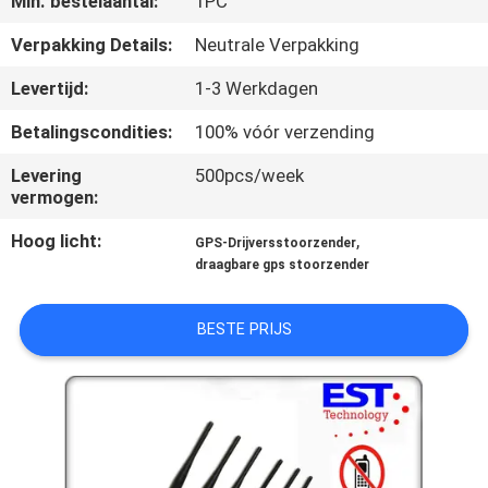
Min. bestelaantal:
1PC
KWALITEITSCONTROLE
Verpakking Details:
Neutrale Verpakking
CONTACTEER
Levertijd:
1-3 Werkdagen
ONS
Betalingscondities:
100% vóór verzending
Levering
500pcs/week
NIEUWS
vermogen:
Hoog licht:
,
GPS-Drijversstoorzender
GEVALLEN
draagbare gps stoorzender
EEN
BESTE PRIJS
OFFERTE
AANVRAGEN
SITEMAP