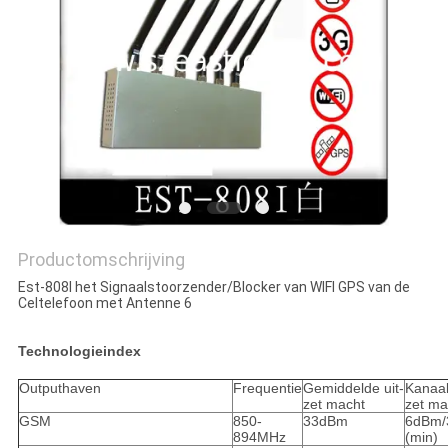
PRIVACY
POLICY
Productomschrijving
Est-808I het Signaalstoorzender/Blocker van WIFI GPS van de
Celtelefoon met Antenne 6
Technologieindex
Outputhaven
Frequentie
Gemiddelde uit-
Kanaal
zet macht
zet ma
GSM
850-
33dBm
6dBm/
894MHz
(min)