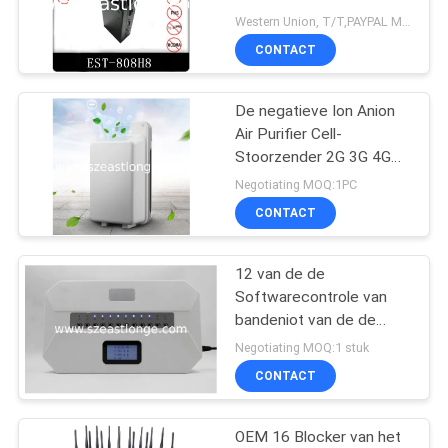
Handbediende Cel
Western Union, T/T,PAYPAL MOQ:1PC
Stoorzender 2G/Blocker
PRIVACY
CONTACT
AC110V-240V van
POLICY
3G/van 4G/Wifi-
De negatieve Ion Anion
Air Purifier Cell-
Stoorzender 2G 3G 4G
WIFI van het
Negotiating MOQ:1PC
Telefoonsignaal voor
CONTACT
Huis
12 van de de
Softwarecontrole van
bandeniot van de de
Celtelefoon de het
Negotiating MOQ:1 stuk
Signaalstoorzender van
CONTACT
Wifi bouwde Antennes
met LCD het Scherm in
OEM 16 Blocker van het