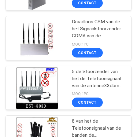
Conferentiezaal
KWALITEITSCONTROLE
CONTACT
CONTACTEER
Draadloos GSM van de
het Signaalstoorzender
ONS
CDMA van de
Celtelefoon DCS PHS
MOQ:1PC
3G, Antenne Vijf
NIEUWS
CONTACT
GEVALLEN
5 de Stoorzender van
het de Telefoonsignaal
van de antenne33dbm
EEN
Cel/Blocker est-808D
MOQ:1PC
voor Douane
OFFERTE
CONTACT
AANVRAGEN
8 van het de
Telefoonsignaal van de
SITEMAP
banden de