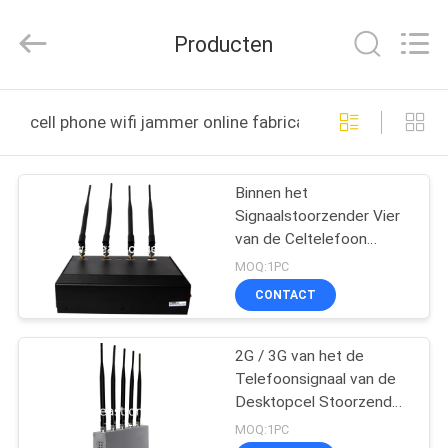
-
2026
EASTLONGE
Producten
ELECTRONICS(HK)
CO.,LTD.
All
Rights
Reserved.
THUIS
cell phone wifi jammer online fabricage
PRODUCTEN
Binnen het
Signaalstoorzender Vier
VIDEOS
van de Celtelefoon
Antenne met
MOQ:1PC
Hittedissipatie est-808B
ONGEVEER
CONTACT
ONS
2G / 3G van het de
Telefoonsignaal van de
FABRIEKSRONDLEIDING
Desktopcel Stoorzender
5 Antenne voor
MOQ:1PC