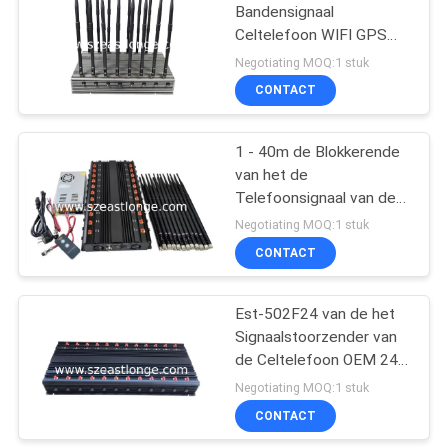
Bandensignaal
Celtelefoon WIFI GPS
VHF de UHFstoorzender
Negotiating MOQ:1 stuk
van het
CONTACT
Afstandsbedieningsignaal
1 - 40m de Blokkerende
van het de
Telefoonsignaal van de
Waaiercel Stoorzender
Negotiating MOQ:1 stuk
est-502F22 22
CONTACT
Banden44w Totale
productie
Est-502F24 van de het
Signaalstoorzender van
de Celtelefoon OEM 24
verbindt Al Draadloze
Negotiating MOQ:1 stuk
Signaalblocker
CONTACT