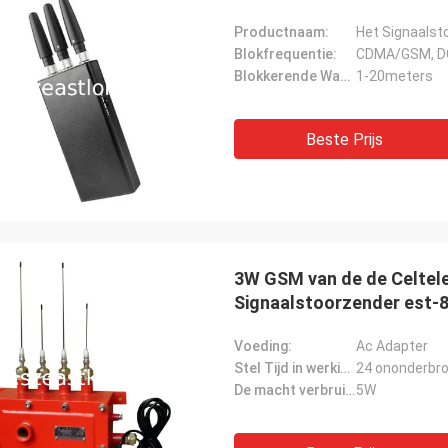
Productnaam:
Het Signaalst
Blokfrequentie:
CDMA/GSM, D
Blokkerende Waaier:
1-20meters
Beste Prijs
3W GSM van de de Celtele
Signaalstoorzender est-8
Voeding:
Ac Adapter
Stel Tijd in werking:
24 ononderbro
De macht verbruikt:
5W