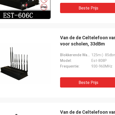
Beste Prijs
Van de de Celtelefoon va
voor scholen, 33dBm
Blokkerende Waaier:
125m (- 85db
Model:
Est-808P
Frequentie:
930-960MHz
Beste Prijs
Van de de Celtelefoon v