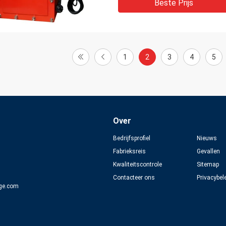
Beste Prijs
1
2
3
4
5
Over
Bedrijfsprofiel
Nieuws
Fabrieksreis
Gevallen
Kwaliteitscontrole
Sitemap
Contacteer ons
Privacybel
ge.com