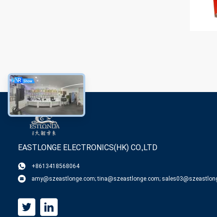
EASTLONGE ELECTRONICS(HK) CO.,LTD
+8613418568064
amy@szeastlonge.com; tina@szeastlonge.com; sales03@szeastlon