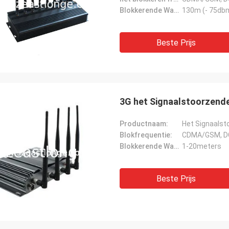
Blokkerende Waaier:
130m (- 75db
Beste Prijs
3G het Signaalstoorzende
Productnaam:
Het Signaalst
Blokfrequentie:
CDMA/GSM, D
Blokkerende Waaier:
1-20meters
Beste Prijs