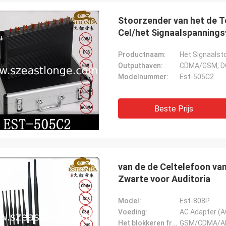
Stoorzender van het de T
Cel/het Signaalspannings
Productnaam:
Het Signaalst
Outputhaven:
CDMA/GSM, D
Modelnummer:
Est-505C2
Lans-Canada
snel het verschepen en geen problemen
Beste Prijs
van de de Celtelefoon va
Zwarte voor Auditoria
Model:
Est-808P
Voeding:
AC Adapter (
Het blokkeren frequentie: