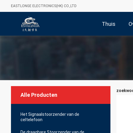
EASTLONGE ELECTRONICS(HK) CO.,LTD
Thuis
O
zoekwoor
Alle Producten
Het Signaalstoorzender van de
celtelefoon
De draagbare Stoorzender van de