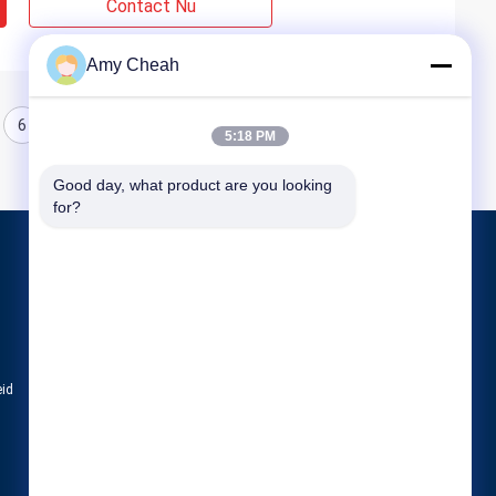
Contact Nu
Amy Cheah
6
7
8
5:18 PM
Good day, what product are you looking 
for?
Producten
Het Signaalstoorzender van de celtelefoon
De draagbare Stoorzender van de Celtelefoo
Hommeluav Stoorzender
eid
Alle categorieën