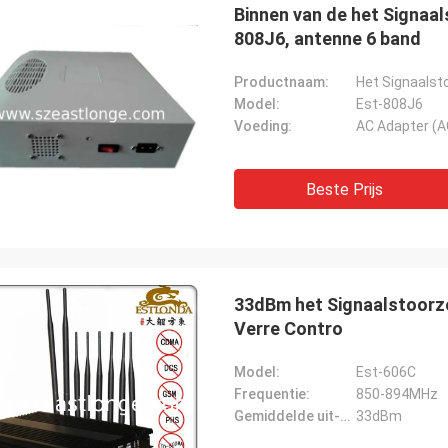
Binnen van de het Signaa
808J6, antenne 6 band
Productnaam:
Het Signaalst
Model:
Est-808J6
Voeding:
AC Adapter (
Beste Prijs
33dBm het Signaalstoorz
Verre Contro
Model:
Est-606C
Frequentie:
850-894MHz
Gemiddelde uit-zet macht:
33dBm