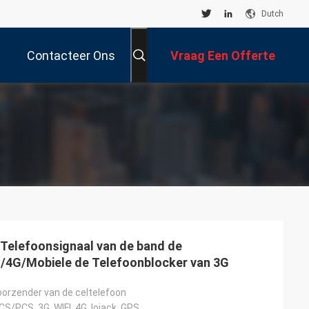
Dutch
Contacteer Ons
Vraag Een Offerte
Aan
 Telefoonsignaal van de band de
FI/4G/Mobiele de Telefoonblocker van 3G
oorzender van de celtelefoon
/PCS, 3G, WIFI, 4G, lojack, GPS