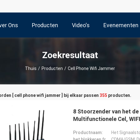
ver Ons
Producten
Video's
Evenementen
Zoekresultaat
Thuis
/
Producten
/
Cell Phone Wifi Jammer
den [ cell phone wifi jammer ] bij elkaar passen
355
producten.
8 Stoorzender van het de
Multifunctionele Cel, WI
Productnaam:
Het Signaalst
het blokkeren frequentie:
CDMA/GSM, DCS