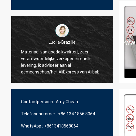
Hamadivo-Frankrijk
zeer
snelle
Bestseller, goede transactie en snelle
levertijd
an Alibaba.
 kopen.
Contactpersoon :
Amy Cheah
Telefoonnummer :
+86 134 1856 8064
WhatsApp :
+8613418568064