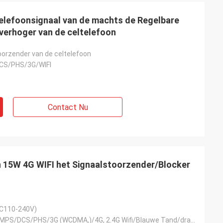
elefoonsignaal van de machts de Regelbare
verhoger van de celtelefoon
oorzender van de celtelefoon
CS/PHS/3G/WIFI
Contact Nu
n 15W 4G WIFI het Signaalstoorzender/Blocker
AC110-240V)
GSM/CDMA/AMPS/DCS/PHS/3G (WCDMA,)/4G, 2.4G Wifi/Blauwe Tand/draadloze video