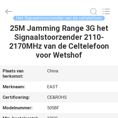
-
2026
EASTLONGE
ELECTRONICS(HK)
CO.,LTD.
Het Signaalstoorzender van de celtelefoon
All
Rights
Reserved.
25M Jamming Range 3G het
THUIS
Signaalstoorzender 2110-
PRODUCTEN
2170MHz van de Celtelefoon
voor Wetshof
VIDEOS
Plaats van
China
herkomst:
ONGEVEER
ONS
Merknaam:
EAST
Certificering:
CE&ROHS
FABRIEKSRONDLEIDING
Modelnummer:
505BF