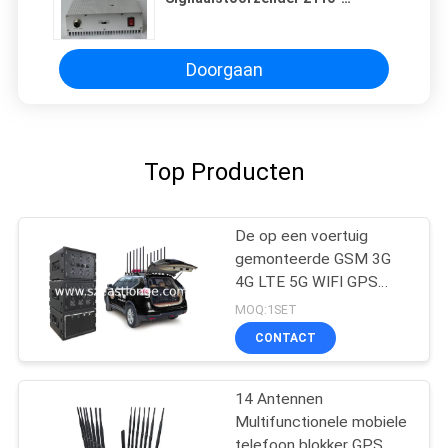
2170MHz van de Celtelefoon voor
Wetshof
Doorgaan
Top Producten
De op een voertuig
gemonteerde GSM 3G
4G LTE 5G WIFI GPS
Stoorzender van het de
MOQ:1SET
Telefoonsignaal van de
CONTACT
Afstandsbedieningcel
14 Antennen
Multifunctionele mobiele
telefoon blokker GPS