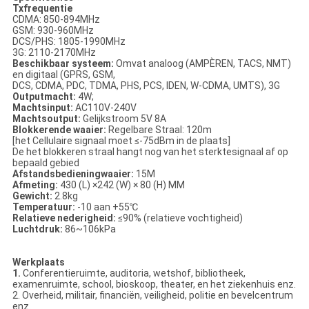
Txfrequentie
CDMA: 850-894MHz
GSM: 930-960MHz
DCS/PHS: 1805-1990MHz
3G: 2110-2170MHz
Beschikbaar systeem:
Omvat analoog (AMPÈREN, TACS, NMT)
en digitaal (GPRS, GSM,
DCS, CDMA, PDC, TDMA, PHS, PCS, IDEN, W-CDMA, UMTS), 3G
Outputmacht:
4W;
Machtsinput:
AC110V-240V
Machtsoutput:
Gelijkstroom 5V 8A
Blokkerende waaier:
Regelbare Straal: 120m
[het Cellulaire signaal moet ≤-75dBm in de plaats]
De het blokkeren straal hangt nog van het sterktesignaal af op
bepaald gebied
Afstandsbedieningwaaier:
15M
Afmeting:
430 (L) ×242 (W) × 80 (H) MM
Gewicht:
2.8kg
Temperatuur:
-10 aan +55℃
Relatieve nederigheid:
≤90% (relatieve vochtigheid)
Luchtdruk:
86~106kPa
Werkplaats
1.
Conferentieruimte, auditoria, wetshof, bibliotheek,
examenruimte, school, bioskoop, theater, en het ziekenhuis enz.
2. Overheid, militair, financiën, veiligheid, politie en bevelcentrum
enz.