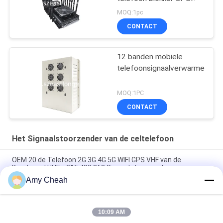
VHF UHF interferentie 5-
MOQ:1pc
80m
CONTACT
12 banden mobiele
telefoonsignaalverwarmer
MOQ:1PC
CONTACT
Het Signaalstoorzender van de celtelefoon
OEM 20 de Telefoon 2G 3G 4G 5G WIFI GPS VHF van de
Bandencel UHFrc315 433 868 Signaalstoorzender
Amy Cheah
40W middelhoogvermogen 150m de Stoorzender van het de
Telefoonsignaal van de 8 Kanalencel voor Gevangenis
10:09 AM
Binnenellular-de Stoorzender33dbm 4Band Blocker In alle