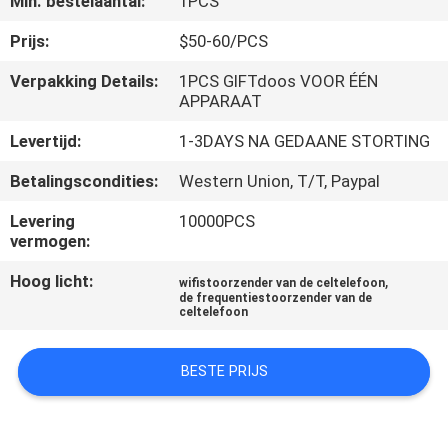
Min. bestelaantal:
1PCS
KWALITEITSCONTROLE
Prijs:
$50-60/PCS
CONTACTEER
Verpakking Details:
1PCS GIFTdoos VOOR ÉÉN
APPARAAT
ONS
Levertijd:
1-3DAYS NA GEDAANE STORTING
NIEUWS
Betalingscondities:
Western Union, T/T, Paypal
Levering
10000PCS
GEVALLEN
vermogen:
Hoog licht:
,
wifistoorzender van de celtelefoon
EEN
de frequentiestoorzender van de
celtelefoon
OFFERTE
AANVRAGEN
BESTE PRIJS
SITEMAP