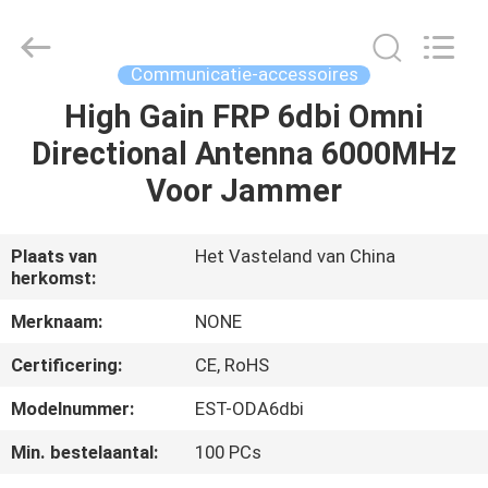
-
2026
EASTLONGE
ELECTRONICS(HK)
CO.,LTD.
Communicatie-accessoires
All
Rights
Reserved.
High Gain FRP 6dbi Omni
THUIS
Directional Antenna 6000MHz
PRODUCTEN
Voor Jammer
VIDEOS
Plaats van
Het Vasteland van China
herkomst:
ONGEVEER
Merknaam:
NONE
ONS
Certificering:
CE, RoHS
Modelnummer:
EST-ODA6dbi
FABRIEKSRONDLEIDING
Min. bestelaantal:
100 PCs