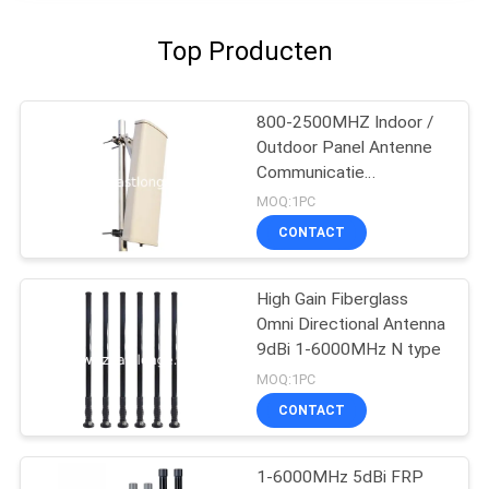
Top Producten
800-2500MHZ Indoor /
Outdoor Panel Antenne
Communicatie
Accessoires
MOQ:1PC
CONTACT
High Gain Fiberglass
Omni Directional Antenna
9dBi 1-6000MHz N type
MOQ:1PC
CONTACT
1-6000MHz 5dBi FRP