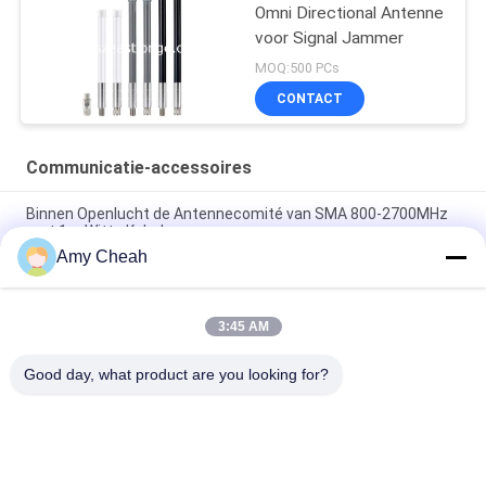
Omni Directional Antenne
voor Signal Jammer
MOQ:500 PCs
CONTACT
Communicatie-accessoires
Binnen Openlucht de Antennecomité van SMA 800-2700MHz
met 1m Witte Kabel,
Amy Cheah
Hoge Machts50w 9DBi Binnen/Openluchtcomité Witte
Antenne 800-2500MHZ,
3:45 AM
800-2500MHZ Indoor Ceiling Antenna 5DBi High Power 50W
Communicatie Accessoires
Good day, what product are you looking for?
populaire categorieën
Alle
Het 
De Draagbare 