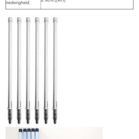
≤ 90% ((RH)
nederigheid: