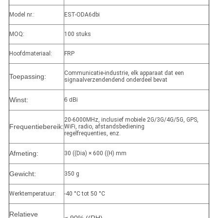
Model nr.:
EST-ODA6dbi
MOQ:
100 stuks
Hoofdmateriaal:
FRP
Communicatie-industrie, elk apparaat dat een
Toepassing:
signaalverzendendend onderdeel bevat
Winst:
6 dBi
20-6000MHz, inclusief mobiele 2G/3G/4G/5G, GPS,
Frequentiebereik:
WiFi, radio, afstandsbediening
regelfrequenties, enz.
Afmeting:
30 ((Dia) × 600 ((H) mm
Gewicht:
350 g
Werktemperatuur:
-40 °C tot 50 °C
Relatieve