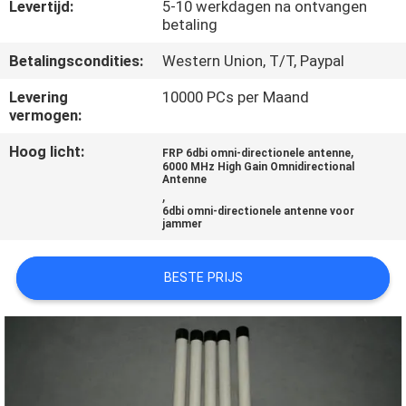
KWALITEITSCONTROLE
Levertijd:
5-10 werkdagen na ontvangen
betaling
Betalingscondities:
Western Union, T/T, Paypal
CONTACTEER
ONS
Levering
10000 PCs per Maand
vermogen:
NIEUWS
Hoog licht:
,
FRP 6dbi omni-directionele antenne
6000 MHz High Gain Omnidirectional
Antenne
,
GEVALLEN
6dbi omni-directionele antenne voor
jammer
EEN
BESTE PRIJS
OFFERTE
AANVRAGEN
SITEMAP