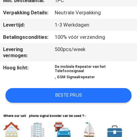
Min. bestelaantal:
1PC
KWALITEITSCONTROLE
Verpakking Details:
Neutrale Verpakking
CONTACTEER
Levertijd:
1-3 Werkdagen
ONS
Betalingscondities:
100% vóór verzending
Levering
500pcs/week
NIEUWS
vermogen:
Hoog licht:
De mobiele Repeater van het
GEVALLEN
Telefoonsignaal
,
GSM Signaalrepeater
EEN
BESTE PRIJS
OFFERTE
AANVRAGEN
SITEMAP