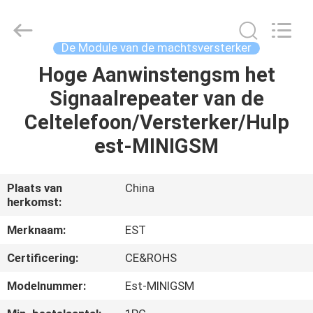
-
2026
EASTLONGE
ELECTRONICS(HK)
CO.,LTD.
De Module van de machtsversterker
All
Rights
Reserved.
Hoge Aanwinstengsm het
THUIS
Signaalrepeater van de
PRODUCTEN
Celtelefoon/Versterker/Hulp
est-MINIGSM
VIDEOS
Plaats van
China
herkomst:
ONGEVEER
ONS
Merknaam:
EST
Certificering:
CE&ROHS
FABRIEKSRONDLEIDING
Modelnummer:
Est-MINIGSM