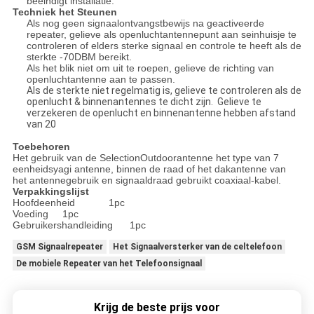
beëindigt installatie.
Techniek het Steunen
Als nog geen signaalontvangstbewijs na geactiveerde
repeater, gelieve als openluchtantennepunt aan seinhuisje te
controleren of elders sterke signaal en controle te heeft als de
sterkte -70DBM bereikt.
Als het blik niet om uit te roepen, gelieve de richting van
openluchtantenne aan te passen.
Als de sterkte niet regelmatig is, gelieve te controleren als de
openlucht & binnenantennes te dicht zijn. Gelieve te
verzekeren de openlucht en binnenantenne hebben afstand
van 20
Toebehoren
Het gebruik van de SelectionOutdoorantenne het type van 7
eenheidsyagi antenne, binnen de raad of het dakantenne van
het antennegebruik en signaaldraad gebruikt coaxiaal-kabel.
Verpakkingslijst
Hoofdeenheid 1pc
Voeding 1pc
Gebruikershandleiding 1pc
GSM Signaalrepeater
Het Signaalversterker van de celtelefoon
De mobiele Repeater van het Telefoonsignaal
Krijg de beste prijs voor