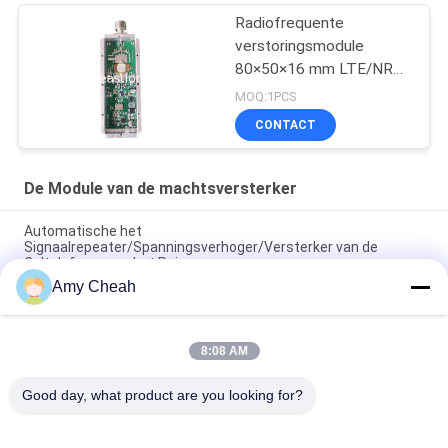
Radiofrequente
verstoringsmodule
80×50×16 mm LTE/NR
frequentie
MOQ:1PCS
CONTACT
De Module van de machtsversterker
Automatische het
Signaalrepeater/Spanningsverhoger/Versterker van de
Celtelefoon voor het Reizen
Amy Cheah
Mini Portable Cell Phone Signal-Repeater 3G
Mobiele Telefoongsm
8:08 AM
Signaalspanningsverhoger/Repeater/Versterker est-GSM990
voor Huis
Good day, what product are you looking for?
populaire categorieën
Alle