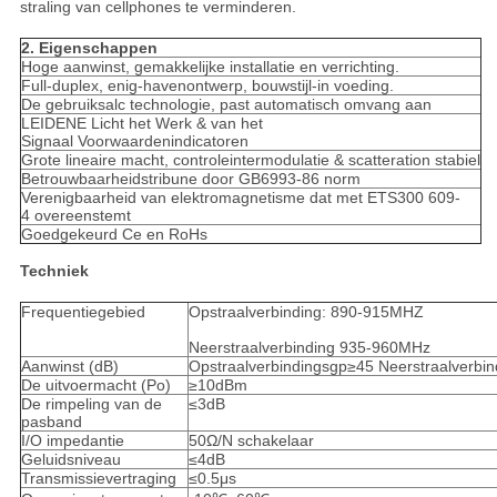
straling van cellphones te verminderen.
2. Eigenschappen
Hoge aanwinst, gemakkelijke installatie en verrichting.
Full-duplex, enig-havenontwerp, bouwstijl-in voeding.
De gebruiksalc technologie, past automatisch omvang aan
LEIDENE Licht het Werk & van het
Signaal Voorwaardenindicatoren
Grote lineaire macht, controleintermodulatie & scatteration stabiel
Betrouwbaarheidstribune door GB6993-86 norm
Verenigbaarheid van elektromagnetisme dat met ETS300 609-
4 overeenstemt
Goedgekeurd Ce en RoHs
Techniek
Frequentiegebied
Opstraalverbinding: 890-915MHZ
Neerstraalverbinding 935-960MHz
Aanwinst (dB)
Opstraalverbindingsgp≥45 Neerstraalverb
De uitvoermacht (Po)
≥10dBm
De rimpeling van de
≤3dB
pasband
I/O impedantie
50Ω/N schakelaar
Geluidsniveau
≤4dB
Transmissievertraging
≤0.5μs