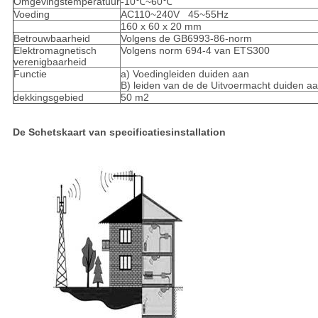
Omgevingstemperatuur
-10℃~60℃
Voeding
AC110~240V 45~55Hz
160 x 60 x 20 mm
Betrouwbaarheid
Volgens de GB6993-86-norm
Elektromagnetisch
Volgens norm 694-4 van ETS300
verenigbaarheid
Functie
a) Voedingleiden duiden aan
B) leiden van de de Uitvoermacht duiden a
dekkingsgebied
50 m2
De Schetskaart van specificatiesinstallation