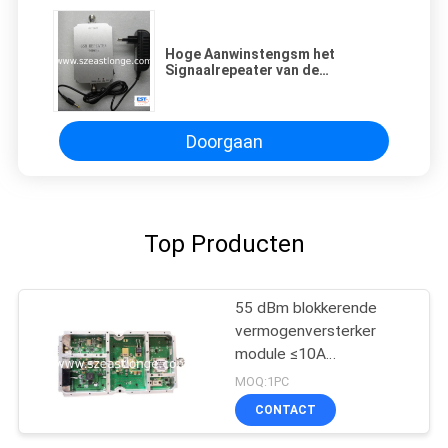
Hoge Aanwinstengsm het
Signaalrepeater van de
Celtelefoon/Versterker/Hulp est-
MINIGSM
Doorgaan
Top Producten
55 dBm blokkerende
vermogenversterker
module ≤10A
werkstroom
MOQ:1PC
CONTACT