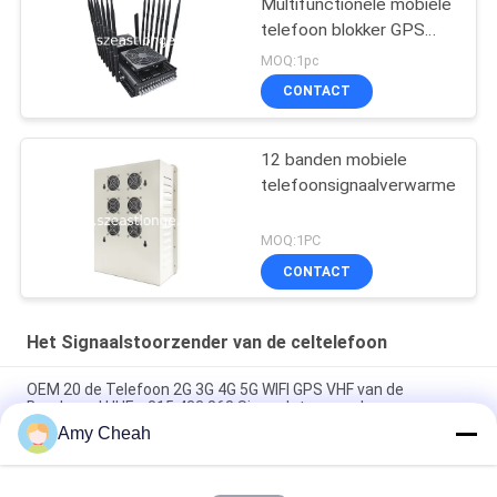
Multifunctionele mobiele
telefoon blokker GPS
VHF UHF interferentie 5-
MOQ:1pc
80m
CONTACT
12 banden mobiele
telefoonsignaalverwarmer
MOQ:1PC
CONTACT
Het Signaalstoorzender van de celtelefoon
OEM 20 de Telefoon 2G 3G 4G 5G WIFI GPS VHF van de
Bandencel UHFrc315 433 868 Signaalstoorzender
Amy Cheah
40W middelhoogvermogen 150m de Stoorzender van het de
Telefoonsignaal van de 8 Kanalencel voor Gevangenis