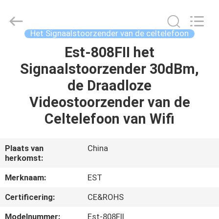
-
2026
EASTLONGE
ELECTRONICS(HK)
CO.,LTD.
Het Signaalstoorzender van de celtelefoon
All
Rights
Reserved.
Est-808FII het
THUIS
Signaalstoorzender 30dBm,
PRODUCTEN
de Draadloze
Videostoorzender van de
VIDEOS
Celtelefoon van Wifi
ONGEVEER
Plaats van
China
herkomst:
ONS
Merknaam:
EST
FABRIEKSRONDLEIDING
Certificering:
CE&ROHS
Modelnummer:
Est-808FII