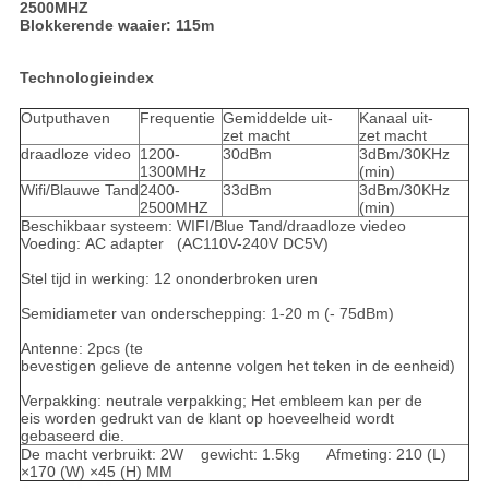
2500MHZ
Blokkerende waaier: 115m
Technologieindex
Outputhaven
Frequentie
Gemiddelde uit-
Kanaal uit-
zet macht
zet macht
draadloze video
1200-
30dBm
3dBm/30KHz
1300MHz
(min)
Wifi/Blauwe Tand
2400-
33dBm
3dBm/30KHz
2500MHZ
(min)
Beschikbaar systeem: WIFI/Blue Tand/draadloze viedeo
Voeding: AC adapter (AC110V-240V DC5V)
Stel tijd in werking: 12 ononderbroken uren
Semidiameter van onderschepping: 1-20 m (- 75dBm)
Antenne: 2pcs (te
bevestigen gelieve de antenne volgen het teken in de eenheid)
Verpakking: neutrale verpakking; Het embleem kan per de
eis worden gedrukt van de klant op hoeveelheid wordt
gebaseerd die.
De macht verbruikt: 2W gewicht: 1.5kg Afmeting: 210 (L)
×170 (W) ×45 (H) MM