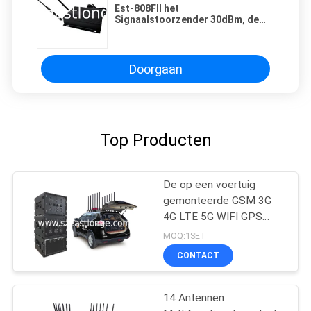
Est-808FII het
Signaalstoorzender 30dBm, de
Draadloze Videostoorzender van
de Celtelefoon van Wifi
Doorgaan
Top Producten
De op een voertuig
gemonteerde GSM 3G
4G LTE 5G WIFI GPS
Stoorzender van het de
MOQ:1SET
Telefoonsignaal van de
CONTACT
Afstandsbedieningcel
14 Antennen