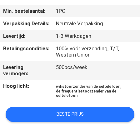
KWALITEITSCONTROLE
Min. bestelaantal:
1PC
CONTACTEER
Verpakking Details:
Neutrale Verpakking
ONS
Levertijd:
1-3 Werkdagen
Betalingscondities:
100% vóór verzending, T/T,
NIEUWS
Western Union
Levering
500pcs/week
GEVALLEN
vermogen:
Hoog licht:
,
wifistoorzender van de celtelefoon
EEN
de frequentiestoorzender van de
celtelefoon
OFFERTE
AANVRAGEN
BESTE PRIJS
SITEMAP